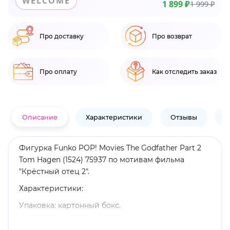
WELCOME
1 899 ₽
1 999 ₽
Про доставку
Про возврат
Про оплату
Как отследить заказ
Описание
Характеристики
Отзывы
В
Фигурка Funko POP! Movies The Godfather Part 2
Tom Hagen (1524) 75937 по мотивам фильма
"Крёстный отец 2".
Характеристики:
Упаковка: картонный бокс.
Размеры бокса: 11. 5 х 9 х 16 см.