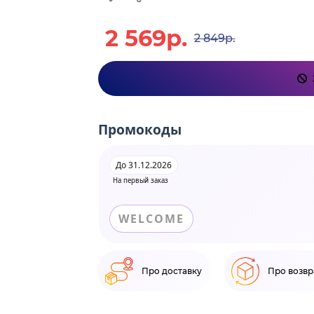
2 569р.
2 849р.
Промокоды
До 31.12.2026
На первый заказ
WELCOME
Про доставку
Про возвр