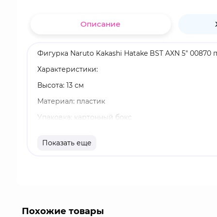
Описание
Фигурка Naruto Kakashi Hatake BST AXN 5" 00870 
Характеристики:
Высота: 13 см
Материал: пластик
Упаковка: картонный бокс
Оригинальный и официально лицензированный 
Показать еще
Бренд: The Loyal Subjects
Какаши Хатаке- шиноби Скрытого Листа из клана
талантливых ниндзя Конохи. В прошлом капитан
становится Шестым Хокаге Конохи.
Похожие товары