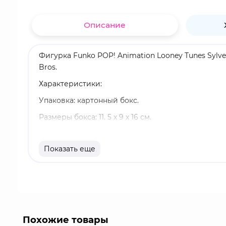
Описание
Фигурка Funko POP! Animation Looney Tunes Sylv
Bros.
Характеристики:
Упаковка: картонный бокс.
Размеры бокса: 11. 5 х 9 х 16 см.
Материал: винил.
Показать еще
Оригинальный и официально лицензированный 
Разработчик/Издатель: Funko.
Сильвестр - антропоморфный кот, известен свои
Разговаривает с дефектом речи (шепелявит и плюё
Твити - желтый кенар. Хитрая птичка умудряется
Похожие товары