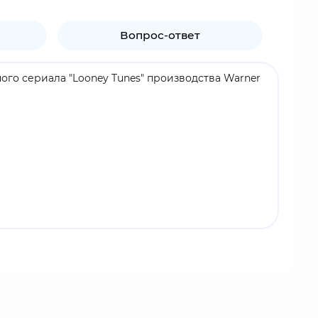
Вопрос-ответ
ного сериала "Looney Tunes" производства Warner
н постоянно пытается его поймать и съесть.
Sufferin' Succotash".
вая при этом веселые мелодии.