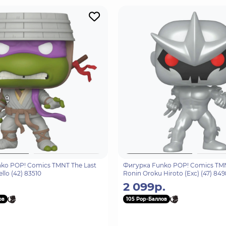
ko POP! Comics TMNT The Last
Фигурка Funko POP! Comics TMN
llo (42) 83510
Ronin Oroku Hiroto (Exc) (47) 84
2 099р.
ов
105 Pop-Баллов