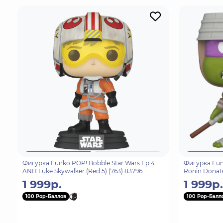
Фигурка Funko POP! Bobble Star Wars Ep 4
Фигурка Fun
ANH Luke Skywalker (Red 5) (763) 83796
Ronin Donate
1 999р.
1 999р.
100 Pop-Баллов
100 Pop-Балл