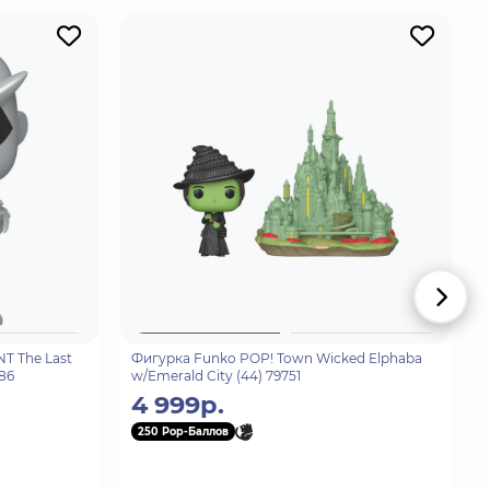
T The Last
Фигурка Funko POP! Town Wicked Elphaba
986
w/Emerald City (44) 79751
4 999р.
250 Pop-Баллов