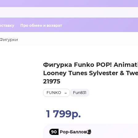
оставку
Про обмен и возврат
Фигурки
Фигурка Funko POP! Animat
Looney Tunes Sylvester & Twe
21975
FUNKO
Fun831
1 799р.
90
Pop-Баллов