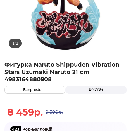
Фигурка Naruto Shippuden Vibration
Stars Uzumaki Naruto 21 cm
4983164880908
BNS784
Banpresto
8 459р.
9 390р.
423
Pop-Баллов