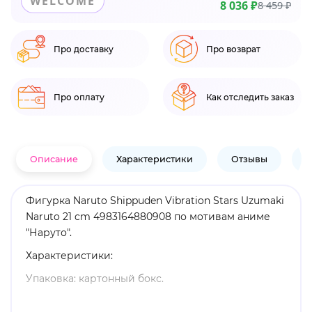
WELCOME
8 036 ₽
8 459 ₽
Про доставку
Про возврат
Про оплату
Как отследить заказ
Описание
Характеристики
Отзывы
В
Фигурка Naruto Shippuden Vibration Stars Uzumaki
Naruto 21 cm 4983164880908 по мотивам аниме
"Наруто".
Характеристики:
Упаковка: картонный бокс.
Материал: пластик.