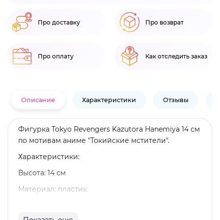
Про доставку
Про возврат
Про оплату
Как отследить заказ
Описание
Характеристики
Отзывы
В
Фигурка Tokyo Revengers Kazutora Hanemiya 14 см
по мотивам аниме "Токийские мстители".
Характеристики:
Высота: 14 см
Материал: пластик
Оригинальный и официально лицензированный
продукт