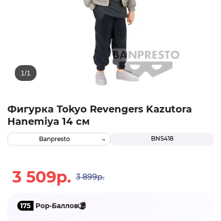
Фигурка Tokyo Revengers Kazutora
Hanemiya 14 см
BNS418
Banpresto
3 509р.
3 899р.
175
Pop-Баллов