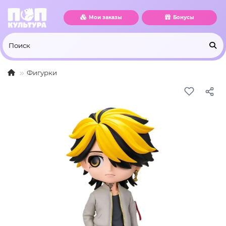
Мои заказы
Бонусы
Фигурки