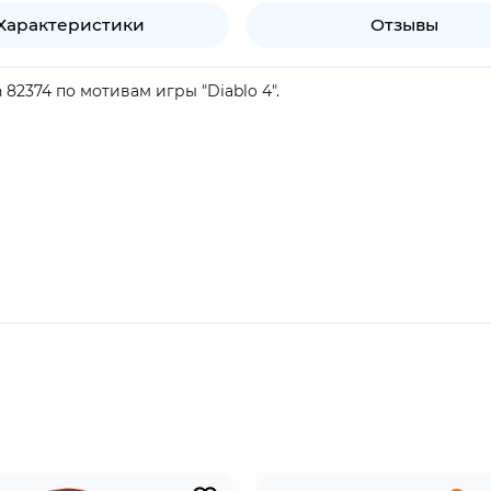
Характеристики
Отзывы
 82374 по мотивам игры "Diablo 4".
продукт.
ает ценную добычу. Гоблины с сокровищами случайно появля
 внутри подземелий. Они появляются с мешком золота и ост