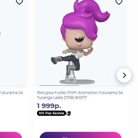
Futurama S4
Фигурка Funko POP! Animation Futurama S4
Turanga Leela (1758) 80077
1 999р.
100 Pop-Баллов