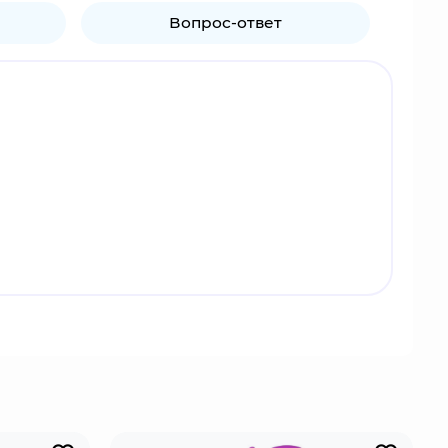
Вопрос-ответ
ются в мире Санктуария и могут встречаться в
авляют за собой след из золотых монет, которые