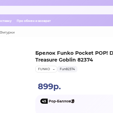
оставку
Про обмен и возврат
Фигурки
Брелок Funko Pocket POP! D
Treasure Goblin 82374
FUNKO
Fun82374
899р.
45
Pop-Баллов