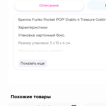
Описание
Брелок Funko Pocket POP! Diablo 4 Treasure Goblin
Характеристики:
Упаковка: картонный бокс.
Размер упаковки: 5 х 10 х 4 см.
Материал: винил, металл.
Оригинальный и официально лицензированный 
Показать еще
Разработчик/Издатель: Funko.
Treasure Goblin - редкий враг, который сбрасыв
разных локациях, в том числе в открытом мире и
можно подобрать.
Похожие товары