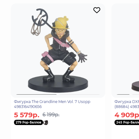
Фигурка The Grandline Men Vol. 7 Usopp
Фигурка DXF 
4983164190656
(88684) 498
5 579р.
4 909р
6 199р.
279 Pop-Баллов
245 Pop-Балл