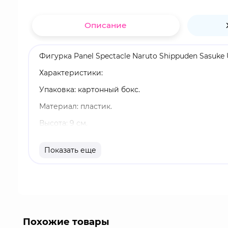
Описание
Фигурка Panel Spectacle Naruto Shippuden Sasuke 
Характеристики:
Упаковка: картонный бокс.
Материал: пластик.
Высота: 9 см.
Оригинальный и официально лицензированный 
Показать еще
Бренд: Banpresto.
Саске Учиха - один из последних выживших члено
состязаниям со своим соперником и лучшим друго
ролей в окончании Четвёртой Мировой Войны Ши
под прозвищем "Поддерживающий Каге".
Похожие товары