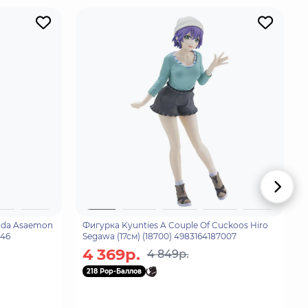
mada Asaemon
Фигурка Kyunties A Couple Of Cuckoos Hiro
846
Segawa (17см) (18700) 4983164187007
4 369р.
4 849р.
218 Pop-Баллов