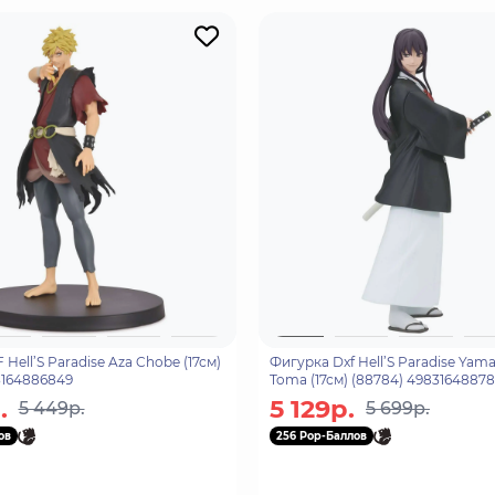
Hell’S Paradise Aza Chobe (17см)
Фигурка Dxf Hell’S Paradise Ya
3164886849
Toma (17см) (88784) 4983164887
.
5 129р.
5 449р.
5 699р.
ов
256 Pop-Баллов