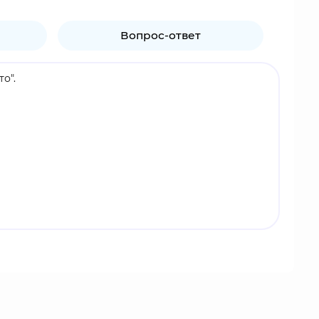
Вопрос-ответ
о".
манду 7, когда становится ниндзя, и благодаря
е того, как Саске сыграл одну из ключевых
ей - таким образом, он становится известен