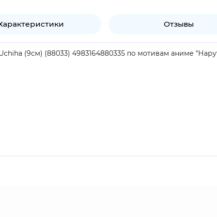
Характеристики
Отзывы
Uchiha (9см) (88033) 4983164880335 по мотивам аниме "Нарут
продукт.
в клана Учиха из Деревни Скрытого Листа. Он попадает в Ко
м, Наруто Узумаки, начинает оттачивать свои навыки. Посл
ноби, он посвящает свою жизнь защите деревни и её жител