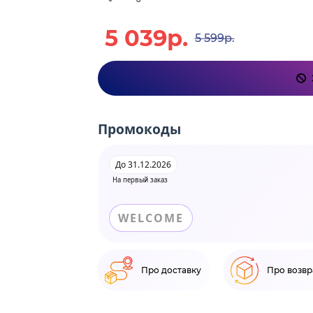
5 039р.
5 599р.
Промокоды
До 31.12.2026
На первый заказ
WELCOME
Про доставку
Про возвр