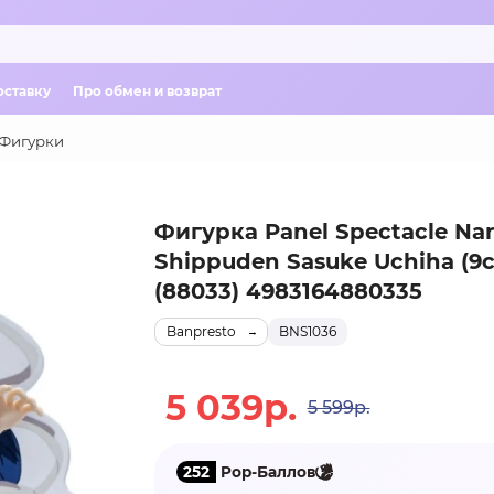
оставку
Про обмен и возврат
Фигурки
Фигурка Panel Spectacle Na
Shippuden Sasuke Uchiha (9
(88033) 4983164880335
Banpresto
BNS1036
5 039р.
5 599р.
252
Pop-Баллов