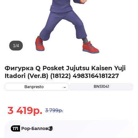
Фигурка Q Posket Jujutsu Kaisen Yuji
Itadori (Ver.B) (18122) 4983164181227
BNS1041
Banpresto
3 419р.
3 799р.
171
Pop-Баллов