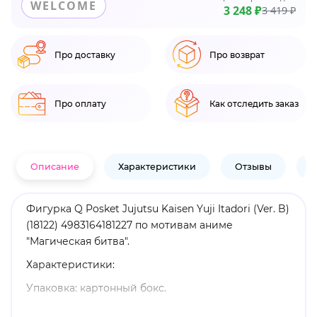
WELCOME
3 248 ₽
3 419 ₽
Про доставку
Про возврат
Про оплату
Как отследить заказ
Описание
Характеристики
Отзывы
В
Фигурка Q Posket Jujutsu Kaisen Yuji Itadori (Ver. B)
(18122) 4983164181227 по мотивам аниме
"Магическая битва".
Характеристики:
Упаковка: картонный бокс.
Материал: пластик.