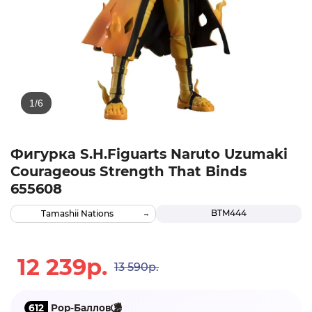
Фигурка S.H.Figuarts Naruto Uzumaki
Courageous Strength That Binds
655608
BTM444
Tamashii Nations
12 239р.
13 590р.
612
Pop-Баллов