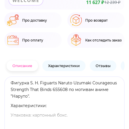
WELCOME
11 627 ₽
12 239 ₽
Про доставку
Про возврат
Про оплату
Как отследить заказ
Описание
Характеристики
Отзывы
В
Фигурка S. H. Figuarts Naruto Uzumaki Courageous
Strength That Binds 655608 по мотивам аниме
"Наруто".
Характеристики:
Упаковка: картонный бокс.
Материал: пластик.