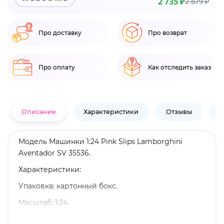
2 735 ₽
2 879 ₽
Про доставку
Про возврат
Про оплату
Как отследить заказ
Описание
Характеристики
Отзывы
В
Модель Машинки 1:24 Pink Slips Lamborghini
Aventador SV 35536.
Характеристики:
Упаковка: картонный бокс.
Масштаб: 1:24.
Материал: цинковый сплав, пластик.