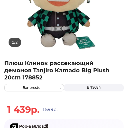
Плюш Клинок рассекающий
демонов Tanjiro Kamado Big Plush
20cm 178852
BNS684
Banpresto
1 439р.
1 599р.
72
Pop-Баллов