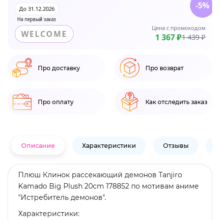
-5%
До 31.12.2026
На первый заказ
Цена с промокодом
WELCOME
1 367 ₽
1 439 ₽
Про доставку
Про возврат
Про оплату
Как отследить заказ
Описание
Характеристики
Отзывы
В
Плюш Клинок рассекающий демонов Tanjiro
Kamado Big Plush 20cm 178852 по мотивам аниме
"Истребитель демонов".
Характеристики: