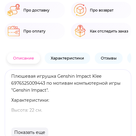
Про доставку
Про возврат
Про оплату
Как отследить заказ
Описание
Характеристики
Отзывы
В
Плюшевая игрушка Genshin Impact Klee
6976525009443 по мотивам компьютерной игры
"Genshin Impact".
Характеристики:
Высота: 22 см.
Материал: плюш.
Оригинальный и официально лицензированный
Показать еще