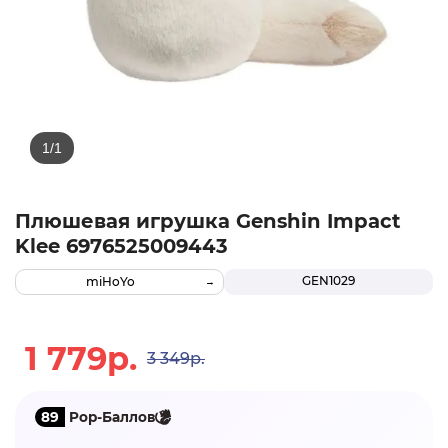
Плюшевая игрушка Genshin Impact
Klee 6976525009443
GEN1029
miHoYo
1 779р.
3 349р.
89
Pop-Баллов