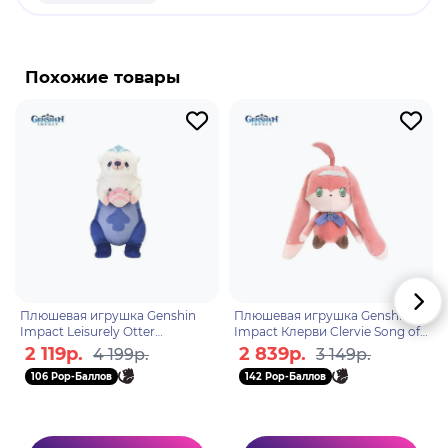
продукт.
Бренд: Genshin Impact.
Кли - играбельный Пиро персонаж в "Genshin
Похожие товары
Impact". Кли - девочка с большим талантом к
пиротехнике. Ее бомбочки с легкостью
расправляются как с маленькими хиличурлами,
так и с грозными Магами бездны. И не забудьте,
что ее пассивная способность позволяет ей
видеть диковины Мондштадта на мини-карте.
Плюшевая игрушка Genshin
Плюшевая игрушка Genshin
Impact Leisurely Otter
Impact Клерви Clervie Song of
6976525004790
Ashes series Fireplace House
2 119р.
2 839р.
4 199р.
3 149р.
Bunny 31229
106 Pop-Баллов
142 Pop-Баллов