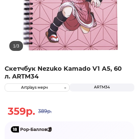
Скетчбук Nezuko Kamado V1 А5, 60
л. ARTM34
ARTM34
Artplays мерч
359р.
389р.
18
Pop-Баллов