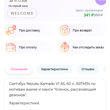
До 31.12.2026
На первый заказ
Цена с промокодом
WELCOME
341 ₽
359 ₽
Про доставку
Про возврат
Про оплату
Как отследить заказ
Описание
Характеристики
Отзывы
В
Скетчбук Nezuko Kamado V1 А5, 60 л. ARTM34 по
мотивам аниме и манги "Клинок, рассекающий
демонов".
Характеристики: