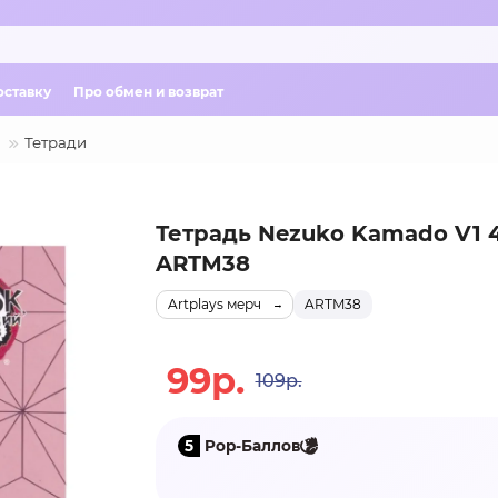
оставку
Про обмен и возврат
Тетради
Тетрадь Nezuko Kamado V1 4
ARTM38
Artplays мерч
ARTM38
99р.
109р.
5
Pop-Баллов