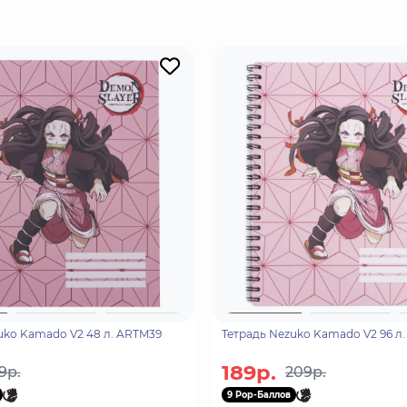
го думала о других.
uko Kamado V2 48 л. ARTM39
Тетрадь Nezuko Kamado V2 96 л
189р.
9р.
209р.
9 Pop-Баллов