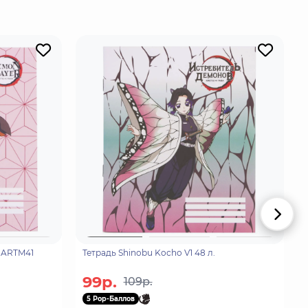
. ARTM41
Тетрадь Shinobu Kocho V1 48 л.
99р.
109р.
5 Pop-Баллов