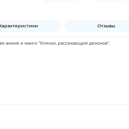
Характеристики
Отзывы
вам аниме и манги "Клинок, рассекающий демонов".
была превращена в демона Музаном Кибуцуджи. Будучи еще