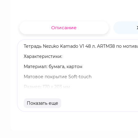
Описание
Тетрадь Nezuko Kamado V1 48 л. ARTM38 по моти
Характеристики:
Материал: бумага, картон
Матовое покрытие Soft-touch
Размер: 170 х 203 мм
Переплет на скобах
Показать еще
48 листов
Тетрадь в клетку
Бренд: Artplays
Незуко Камадо - младшая сестра Танджиро. Она 