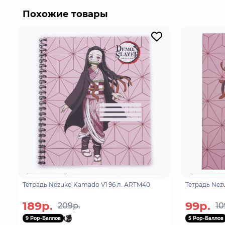
заботливой старшей сестрой, которая прежде все
Похожие товары
Тетрадь Nezuko Kamado V1 96 л. ARTM40
Тетрадь Nez
189р.
99р.
209р.
10
9 Pop-Баллов
5 Pop-Баллов