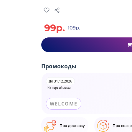
99р.
109р.
Промокоды
До 31.12.2026
На первый заказ
WELCOME
Про доставку
Про возвр