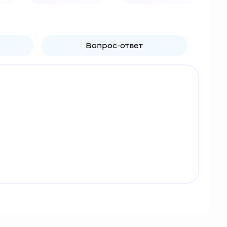
Вопрос-ответ
 человеком, Незуко была очень доброй,