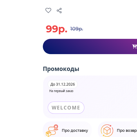
99р.
109р.
Промокоды
До 31.12.2026
На первый заказ
WELCOME
Про доставку
Про возвр