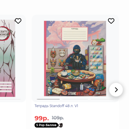
Тетрадь Standoff 48 л. V1
99р.
109р.
5 Pop-Баллов