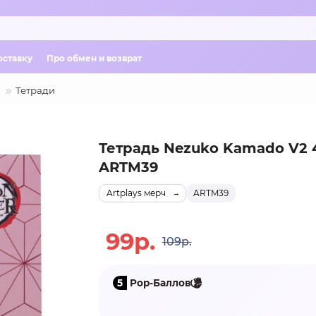
оставку
Про обмен и возврат
Тетради
Тетрадь Nezuko Kamado V2 4
ARTM39
Artplays мерч
ARTM39
99р.
109р.
5
Pop-Баллов