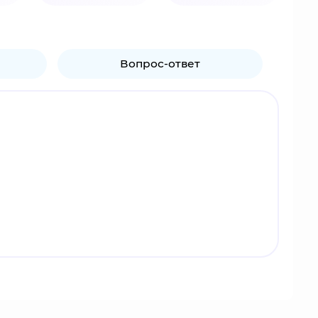
Вопрос-ответ
 человеком, Незуко была очень доброй,