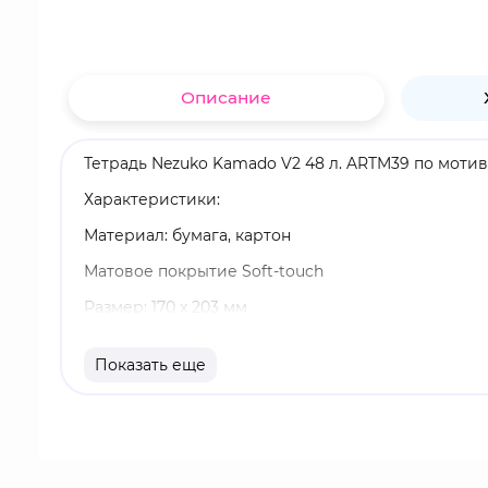
Описание
Тетрадь Nezuko Kamado V2 48 л. ARTM39 по моти
Характеристики:
Материал: бумага, картон
Матовое покрытие Soft-touch
Размер: 170 х 203 мм
Переплет на скобах
Показать еще
48 листов
Тетрадь в клетку
Бренд: Artplays
Незуко Камадо - младшая сестра Танджиро. Она 