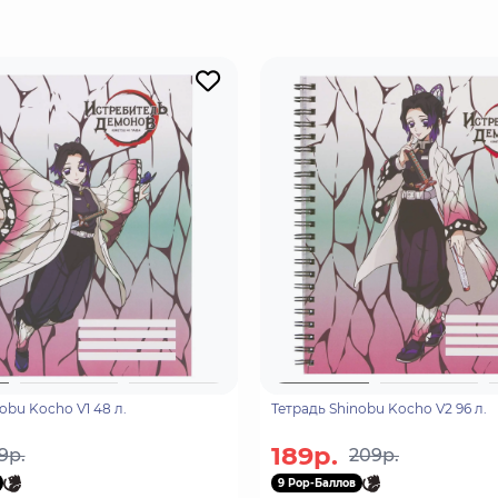
го думала о других.
obu Kocho V1 48 л.
Тетрадь Shinobu Kocho V2 96 л.
189р.
9р.
209р.
9 Pop-Баллов