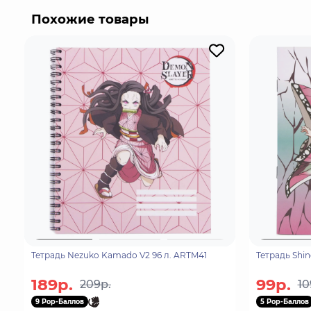
заботливой старшей сестрой, которая прежде все
Похожие товары
Тетрадь Nezuko Kamado V2 96 л. ARTM41
Тетрадь Shin
189р.
99р.
209р.
10
9 Pop-Баллов
5 Pop-Баллов