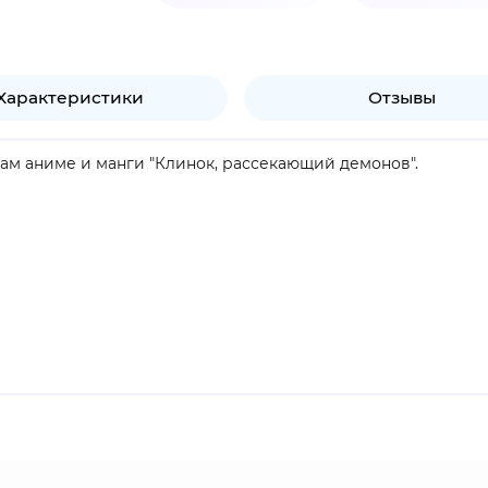
Характеристики
Отзывы
вам аниме и манги "Клинок, рассекающий демонов".
была превращена в демона Музаном Кибуцуджи. Будучи еще