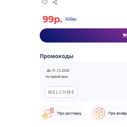
99р.
109р.
Промокоды
До 31.12.2026
На первый заказ
WELCOME
Про доставку
Про возвр