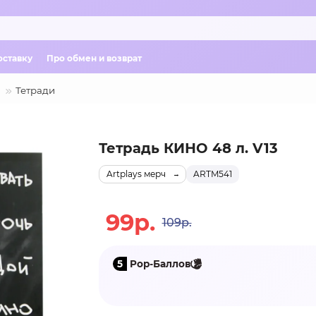
оставку
Про обмен и возврат
Тетради
Тетрадь КИНО 48 л. V13
Artplays мерч
ARTM541
99р.
109р.
5
Pop-Баллов