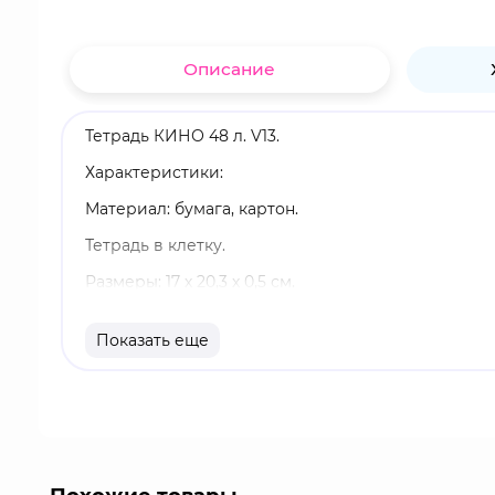
Описание
Тетрадь КИНО 48 л. V13.
Характеристики:
Материал: бумага, картон.
Тетрадь в клетку.
Размеры: 17 х 20,3 х 0,5 см.
48 листов.
Показать еще
Оригинальный и официально лицензированный 
Бренд: Artplays.
"Кино"- одна из самых популярных советских рок
Виктор Цой. Тематическая составляющая лирики
любви, благодаря чему музыканты были удостоены