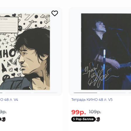
О 48 л. V4
Тетрадь КИНО 48 л. V5
99р.
9р.
109р.
5 Pop-Баллов