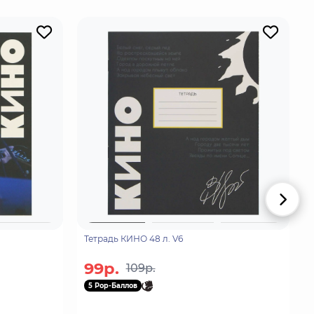
Тетрадь КИНО 48 л. V6
99р.
109р.
5 Pop-Баллов