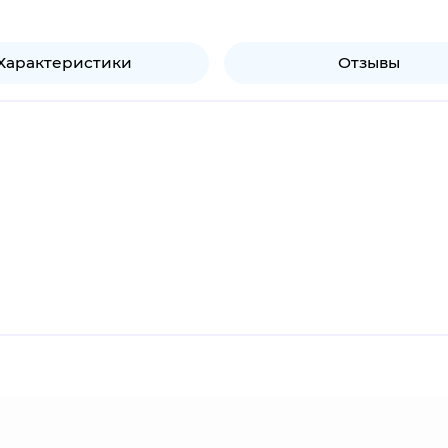
Характеристики
Отзывы
продукт.
-групп 1980-х годов. Лидером группы и автором текстов пес
 на раннем этапе творчества отражает подростковую обыд
 звания "новые романтики"; в более же поздних текстах ге