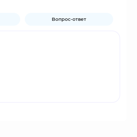
Вопрос-ответ
ен и музыки, исполняемых ею на концертах, был
енность и драматические переживания по поводу
роика и протест сочетаются с трагичностью