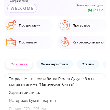
На первый заказ
Цена с промокодом
WELCOME
94 ₽
99 ₽
Про доставку
Про возврат
Про оплату
Как отследить заказ
Описание
Характеристики
Отзывы
В
Тетрадь Магическая битва Ремен Сукун 48 л по
мотивам аниме "Магическая битва".
Характеристики:
Материал: бумага, картон
Размер: 170 х 203 мм