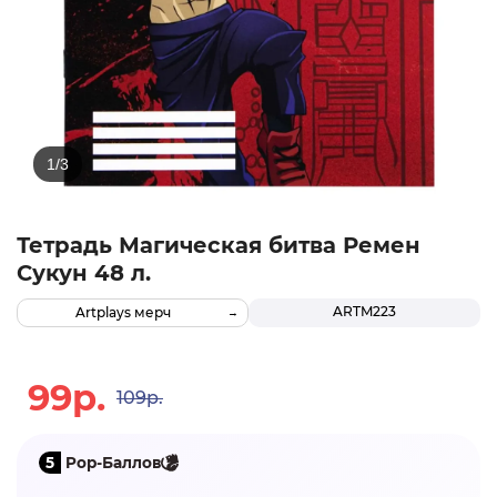
Тетрадь Магическая битва Ремен
Сукун 48 л.
ARTM223
Artplays мерч
99р.
109р.
5
Pop-Баллов