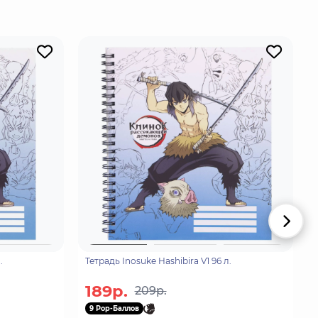
онечности в бензопилы.
.
Тетрадь Inosuke Hashibira V1 96 л.
189р.
209р.
9 Pop-Баллов