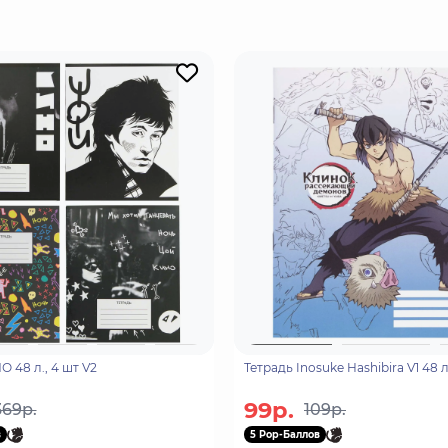
ет повышенной регенерацией, а также может превращать к
 48 л., 4 шт V2
Тетрадь Inosuke Hashibira V1 48 л
99р.
369р.
109р.
в
5 Pop-Баллов