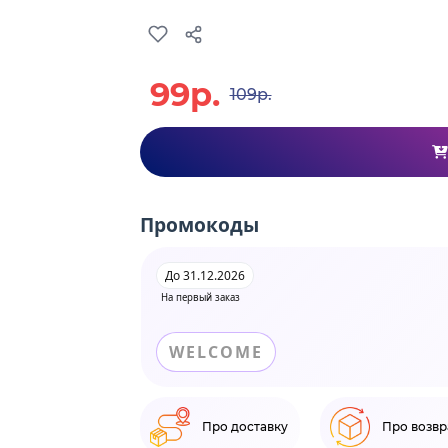
99р.
109р.
Промокоды
До 31.12.2026
На первый заказ
WELCOME
Про доставку
Про возвр