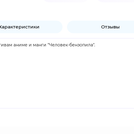
Характеристики
Отзывы
тивам аниме и манги "Человек-бензопила".
ой на демонов, в чём ему помогает необычный питомец По
ловушку и приносят в жертву, но Потита не даёт парню ум