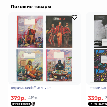
сердцем своего хозяина - теперь Дэндзи облада
Похожие товары
Тетради Standoff 48 л. 4 шт.
Тетради КИНО
379р.
339р.
419р.
19 Pop-Баллов
17 Pop-Балло