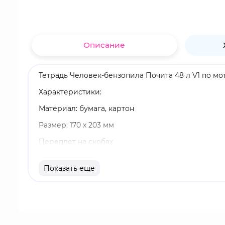
Описание
Тетрадь Человек-бензопила Почита 48 л V1 по мо
Характеристики:
Материал: бумага, картон
Размер: 170 х 203 мм
Переплет на скобах
48 листов
Показать еще
Тетрадь в клетку
Бренд: Artplays
Подросток Дэндзи промышляет нелегальной охот
Однажды коварные бандиты заманивают Дэндзи в 