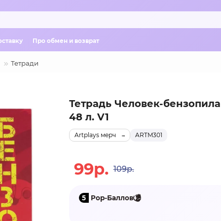
оставку
Про обмен и возврат
Тетради
Тетрадь Человек-бензопила
48 л. V1
Artplays мерч
ARTM301
99р.
109р.
5
Pop-Баллов