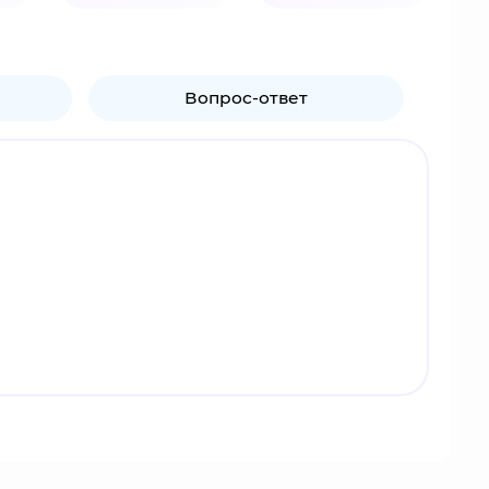
Вопрос-ответ
тита, демоническое существо с бензопилой.
ереть. Он сращивает его тело и становится