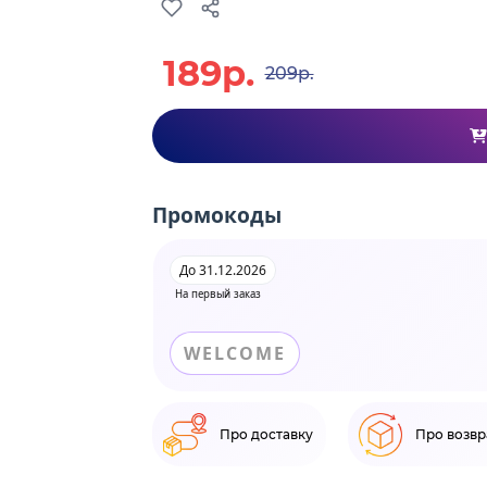
189р.
209р.
Промокоды
До 31.12.2026
На первый заказ
WELCOME
Про доставку
Про возвр