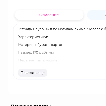
Описание
Тетрадь Пауэр 96 л по мотивам аниме "Человек-б
Характеристики:
Материал: бумага, картон
Размер: 170 х 203 мм
Переплет на пружине
96 листов
Показать еще
Тетрадь в клетку
Бренд: Artplays
Пауэр, она же Кровавый Изверг - охотница на д
инфантильная, жадная и самомотивированая. Она
своего статуса демона. У нее нет преданности н