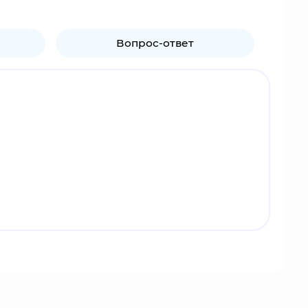
Вопрос-ответ
ю специального отряда Макимы. Пауэр -
м над другими Охотниками на демонов из-за
 к победившей стороне.