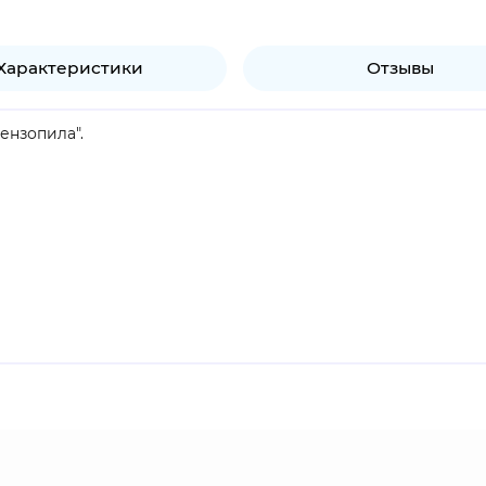
Характеристики
Отзывы
ензопила".
емонов общественной безопасности, которая является часть
 чувствует необходимость хвастаться своим превосходство
и людям, ни демонам, и она открыто признаёт, что примкнёт