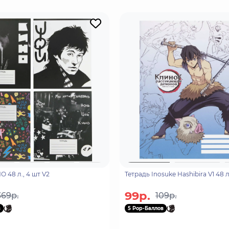
 48 л., 4 шт V2
Тетрадь Inosuke Hashibira V1 48 л
99р.
369р.
109р.
в
5 Pop-Баллов