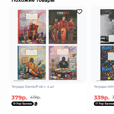
Похожие товары
Тетради Standoff 48 л. 4 шт.
Тетради КИНО
379р.
339р.
419р.
19 Pop-Баллов
17 Pop-Балло