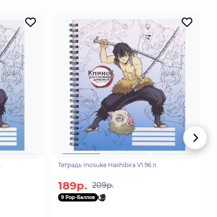
.
Тетрадь Inosuke Hashibira V1 96 л.
189р.
209р.
9 Pop-Баллов