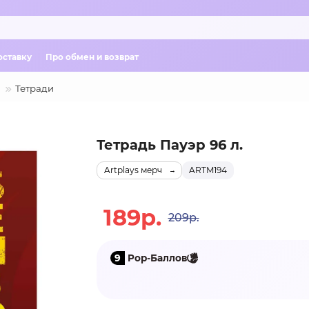
оставку
Про обмен и возврат
Тетради
Тетрадь Пауэр 96 л.
Artplays мерч
ARTM194
189р.
209р.
9
Pop-Баллов