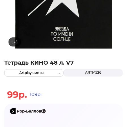
Тетрадь КИНО 48 л. V7
ARTM526
Artplays мерч
99р.
109р.
5
Pop-Баллов