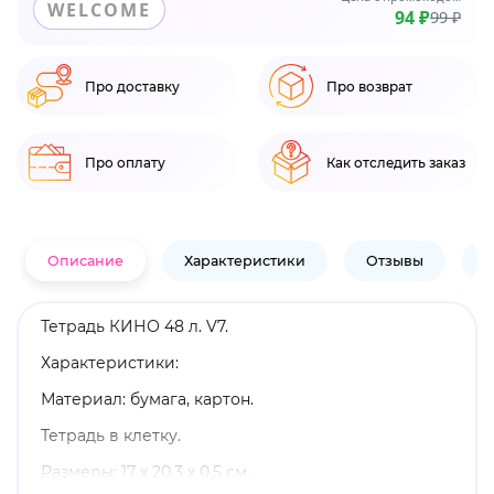
WELCOME
94 ₽
99 ₽
Про доставку
Про возврат
Про оплату
Как отследить заказ
Описание
Характеристики
Отзывы
В
Тетрадь КИНО 48 л. V7.
Характеристики:
Материал: бумага, картон.
Тетрадь в клетку.
Размеры: 17 х 20,3 х 0,5 см.