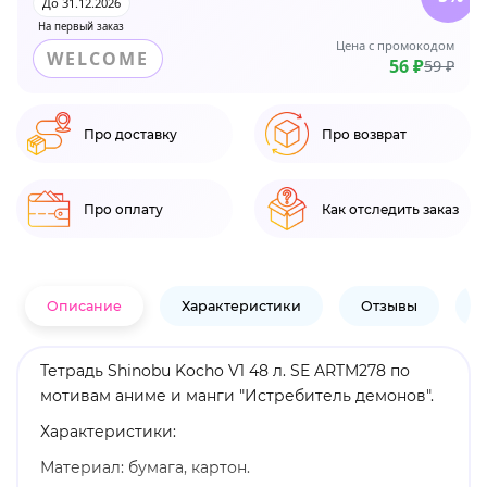
До 31.12.2026
На первый заказ
Цена с промокодом
WELCOME
56 ₽
59 ₽
Про доставку
Про возврат
Про оплату
Как отследить заказ
Описание
Характеристики
Отзывы
В
Тетрадь Shinobu Kocho V1 48 л. SE ARTM278 по
мотивам аниме и манги "Истребитель демонов".
Характеристики:
Материал: бумага, картон.