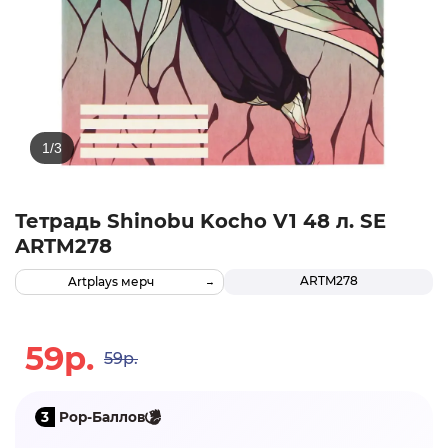
Тетрадь Shinobu Kocho V1 48 л. SE
ARTM278
ARTM278
Artplays мерч
59р.
59р.
3
Pop-Баллов