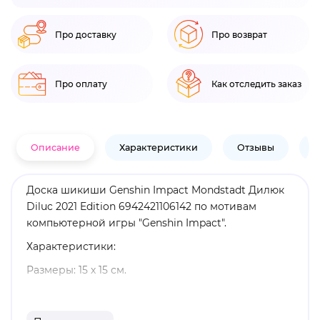
Про доставку
Про возврат
Про оплату
Как отследить заказ
Описание
Характеристики
Отзывы
В
Доска шикиши Genshin Impact Mondstadt Дилюк
Diluc 2021 Edition 6942421106142 по мотивам
компьютерной игры "Genshin Impact".
Характеристики:
Размеры: 15 х 15 см.
Материал: бумага.
Оригинальный и официально лицензированный