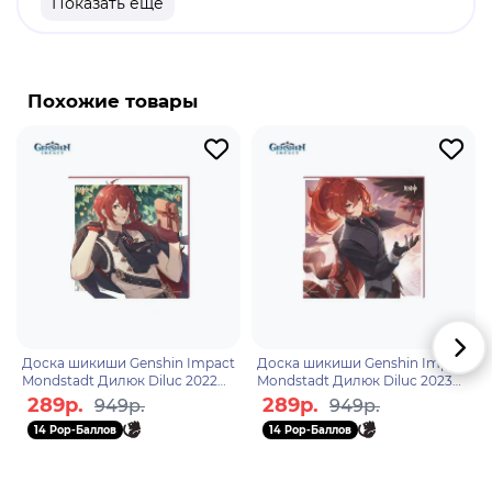
Показать еще
продукт.
Бренд: Genshin Impact.
Дилюк Рагнвиндр - играбельный Пиро персонаж.
Похожие товары
Уважаемый гражданин Мондштадта и владелец
Винокурни "Рассвет". Несмотря на показное
безразличие к делам города, он яростно
защищает его в качестве Полуночного героя.
Доска шикиши Genshin Impact
Доска шикиши Genshin Impact
Mondstadt Дилюк Diluc 2022
Mondstadt Дилюк Diluc 2023
Edition 6942421106159
Edition 6942421106166
289р.
289р.
949р.
949р.
14 Pop-Баллов
14 Pop-Баллов