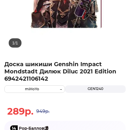
Доска шикиши Genshin Impact
Mondstadt Дилюк Diluc 2021 Edition
6942421106142
GEN1240
miHoYo
289р.
949р.
14
Pop-Баллов