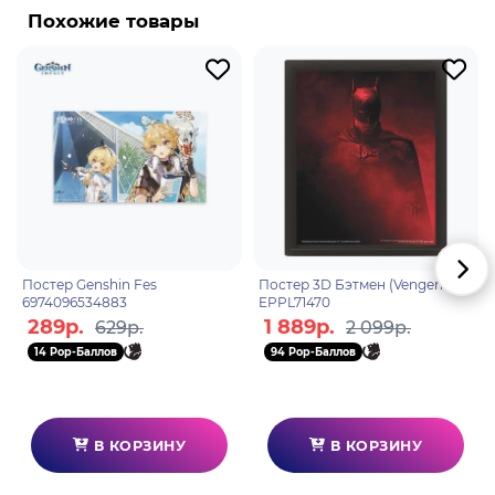
Похожие товары
Квиддич - спортивная игра, невероятно
прославленная и знаменитая в волшебном мире.
В квиддич играют на летающих мётлах.
Постер Genshin Fes
Постер 3D Бэтмен (Vengence)
6974096534883
EPPL71470
289р.
1 889р.
629р.
2 099р.
14 Pop-Баллов
94 Pop-Баллов
В КОРЗИНУ
В КОРЗИНУ