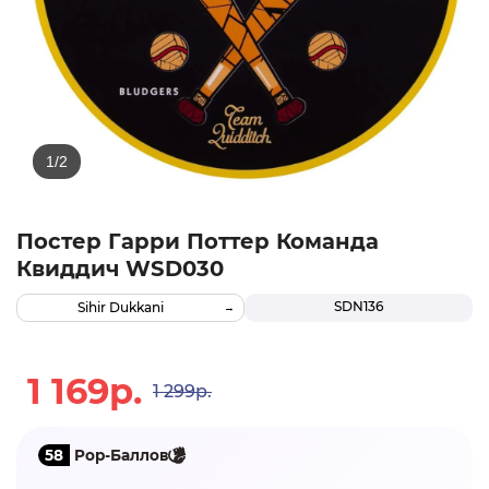
Постер Гарри Поттер Команда
Квиддич WSD030
SDN136
Sihir Dukkani
1 169р.
1 299р.
58
Pop-Баллов