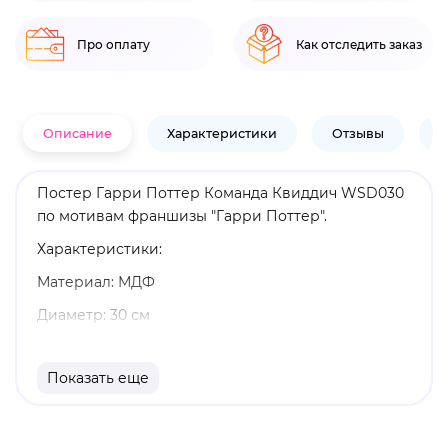
Про оплату
Как отследить заказ
Описание
Характеристики
Отзывы
В
Постер Гарри Поттер Команда Квиддич WSD030
по мотивам франшизы "Гарри Поттер".
Характеристики:
Материал: МДФ
Диаметр: 30 см
Поставляется с плетеной веревкой
Показать еще
Оригинальный и официально лицензированный
продукт
Бренд: Sihir Dukkani