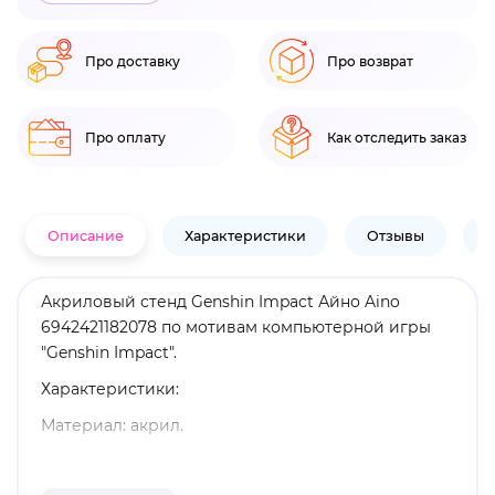
Про доставку
Про возврат
Про оплату
Как отследить заказ
Описание
Характеристики
Отзывы
В
Акриловый стенд Genshin Impact Айно Aino
6942421182078 по мотивам компьютерной игры
"Genshin Impact".
Характеристики:
Материал: акрил.
Размеры: 10,5 х 15,4 см.