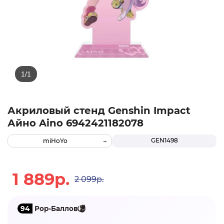
Акриловый стенд Genshin Impact
Айно Aino 6942421182078
GEN1498
miHoYo
1 889р.
2 099р.
94
Pop-Баллов