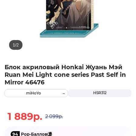
Блок акриловый Honkai Жуань Мэй
Ruan Mei Light cone series Past Self in
Mirror 46476
HSR312
miHoYo
1 889р.
2 099р.
94
Pop-Баллов