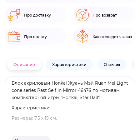
Про доставку
Про возврат
Про оплату
Как отследить заказ
Описание
Характеристики
Отзывы
В
Блок акриловый Honkai Жуань Мэй Ruan Mei Light
cone series Past Self in Mirror 46476 по мотивам
компьютерной игры "Honkai: Star Rail".
Характеристики:
Размеры: 7,5 х 15 см.
Материал: акрил.
Оригинальный и официально лицензированный