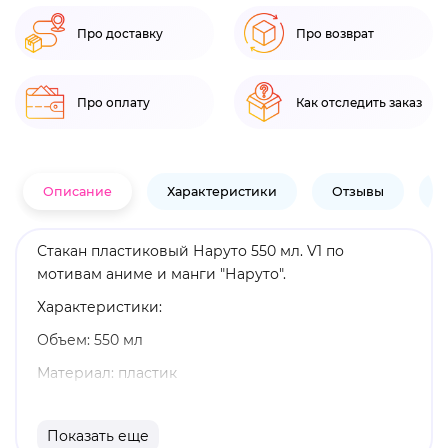
Про доставку
Про возврат
Про оплату
Как отследить заказ
Описание
Характеристики
Отзывы
В
Стакан пластиковый Наруто 550 мл. V1 по
мотивам аниме и манги "Наруто".
Характеристики:
Объем: 550 мл
Материал: пластик
Оригинальный и официально лицензированный
продукт
Показать еще