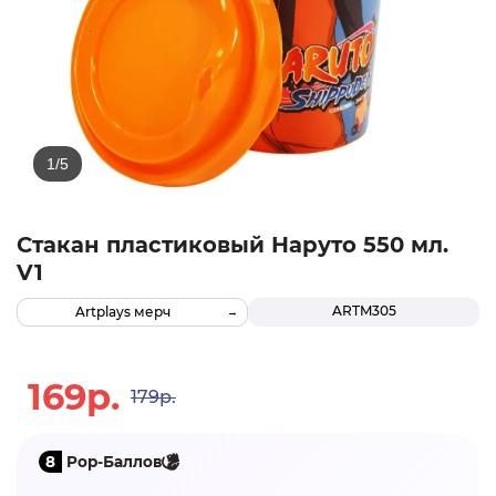
Стакан пластиковый Наруто 550 мл.
V1
ARTM305
Artplays мерч
169р.
179р.
8
Pop-Баллов