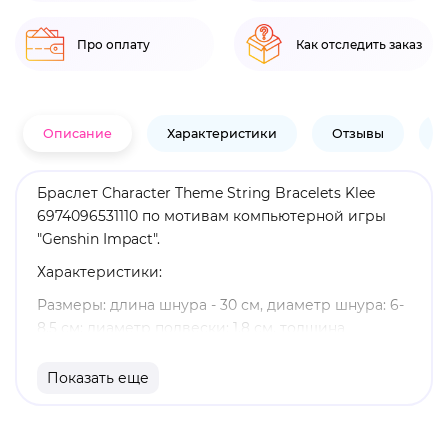
Про оплату
Как отследить заказ
Описание
Характеристики
Отзывы
В
Браслет Character Theme String Bracelets Klee
6974096531110 по мотивам компьютерной игры
"Genshin Impact".
Характеристики:
Размеры: длина шнура - 30 см, диаметр шнура: 6-
8,5 см; диаметр подвески: 1,8 см, толщина
подвески: 0,2 см
Показать еще
Материал: полиэфирная ткань
Оригинальный и официально лицензированный
продукт