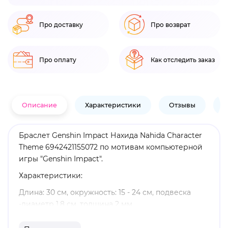
Про доставку
Про возврат
Про оплату
Как отследить заказ
Описание
Характеристики
Отзывы
В
Браслет Genshin Impact Нахида Nahida Character
Theme 6942421155072 по мотивам компьютерной
игры "Genshin Impact".
Характеристики:
Длина: 30 см, окружность: 15 - 24 см, подвеска
-диаметр 1,8 см, толщина 2 мм.
Материал: полиэстер.