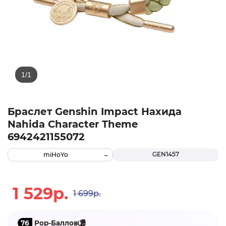
Браслет Genshin Impact Нахида
Nahida Character Theme
6942421155072
GEN1457
miHoYo
1 529р.
1 699р.
76
Pop-Баллов