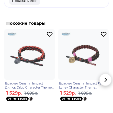
Показать еще
Оригинальный и официально лицензированный
продукт.
Бренд: Genshin Impact.
Похожие товары
Нахида - Дендро-Архонт и воплощение этой
стихии в Тейвате. Девушка редко покидает Храм
Сурастаны, ведь она днями напролёт изучает
книги с древними знаниями. Нахидаготовится к
тому, чтобы стать умной и справедливой
правительницей своего народа.
Браслет Genshin Impact
Браслет Genshin Impact Лини
Дилюк Diluc Character Theme
Lyney Character Theme
6942421155003
6942421155096
1 529р.
1 529р.
1 699р.
1 699р.
76 Pop-Баллов
76 Pop-Баллов