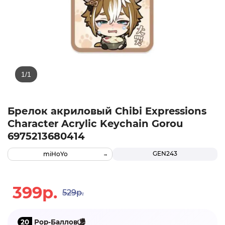
Брелок акриловый Chibi Expressions
Character Acrylic Keychain Gorou
6975213680414
GEN243
miHoYo
399р.
529р.
20
Pop-Баллов