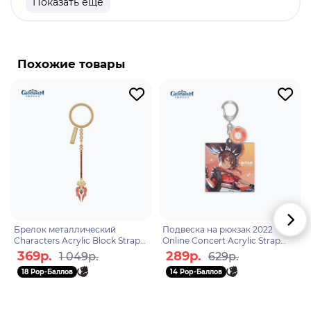
Показать еще
продукт
Бренд: Genshin Impact
Горо - географический персонаж в "Genshin
Похожие товары
Impact". Горо - глава войск Ватацуми, прошедший
сотни битв. Несмотря на свое звание и боевой
опыт, является очень милым и заботливым
парнем. Для него подчиненные - это не просто
солдаты, для Горо их благополучие не менее
важно, чем победа в войне. Звериные воля и
интуиция всегда помогают ему найти путь к
победе, даже в самой безнадежной ситуации.
Брелок металлический
Подвеска на рюкзак 2022
Characters Acrylic Block Strap
Online Concert Acrylic Strap
Albedo 6974696617542
Xinyan 6975628240302
369р.
289р.
1 049р.
629р.
18 Pop-Баллов
14 Pop-Баллов