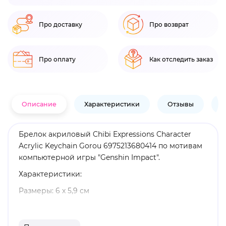
Про доставку
Про возврат
Про оплату
Как отследить заказ
Описание
Характеристики
Отзывы
В
Брелок акриловый Chibi Expressions Character
Acrylic Keychain Gorou 6975213680414 по мотивам
компьютерной игры "Genshin Impact".
Характеристики:
Размеры: 6 х 5,9 см
Материал: акрил
Оригинальный и официально лицензированный