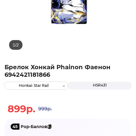
Брелок Хонкай Phainon Фаенон
6942421181866
HSR431
Honkai: Star Rail
899р.
999р.
45
Pop-Баллов