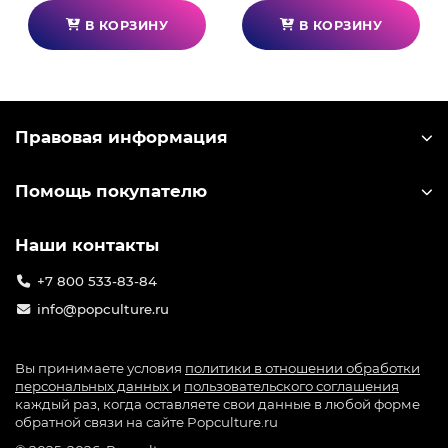
Компания-разработчик miHoYo выпускает
В КОРЗИНУ
В КОРЗИНУ
большое количество лицензионного мерча по
игре: от значков до больших коллекционных
фигурок. Узнать лицензионный мерч можно по
специальной голографической наклейке на
упаковке.
Правовая информация
Помощь покупателю
Наши контакты
+7 800 533-83-84
info@popculture.ru
Вы принимаете условия
политики в отношении обработки
персональных данных
и
пользовательского соглашения
каждый раз, когда оставляете свои данные в любой форме
обратной связи на сайте Popculture.ru