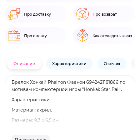
Про доставку
Про возврат
Про оплату
Как отследить заказ
Описание
Характеристики
Отзывы
В
Брелок Хонкай Phainon Фаенон 6942421181866 по
мотивам компьютерной игры "Honkai: Star Rail".
Характеристики:
Материал: акрил.
Размеры: 9,3 х 6,5 см.
Оригинальный и официально лицензированный
продукт.