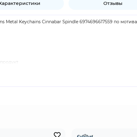
Характеристики
Отзывы
s Metal Keychains Cinnabar Spindle 6974696617559 по мотив
продукт
ймеч. Его можно получить во время миссии "Тени среди сн
ить только одну копию. Меч, сделанный из материалов, кот
 который может разъесть могучего дракона.