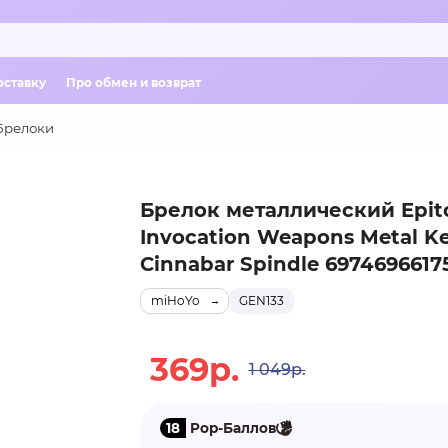
оставку
Про обмен и возврат
Брелоки
Брелок металлический Epi
Invocation Weapons Metal K
Cinnabar Spindle 6974696617
miHoYo
GEN133
369р.
1 049р.
18
Pop-Баллов