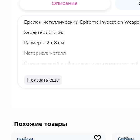
Описание
Брелок металлический Epitome Invocation Weapon
Характеристики:
Размеры: 2 х 8 см
Материал: металл
Оригинальный и официально лицензированный 
Бренд: Genshin Impact
Показать еще
Киноварное веретено- эксклюзивный 4-звездочны
улучшения другого оружия, так как можно получ
меча можетпротивостоять даже разложению яда,
Похожие товары