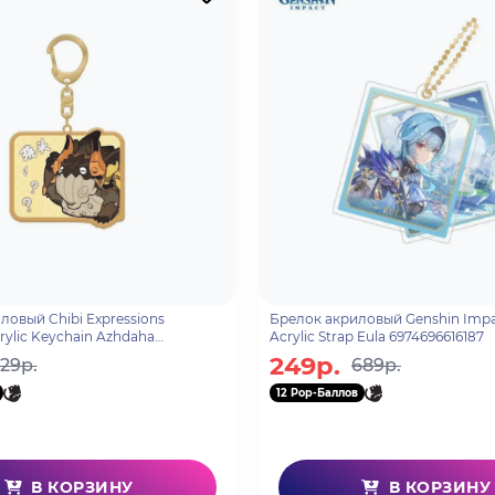
ловый Chibi Expressions
Брелок акриловый Genshin Impa
rylic Keychain Azhdaha
Acrylic Strap Eula 6974696616187
56
249р.
29р.
689р.
12 Pop-Баллов
В КОРЗИНУ
В КОРЗИНУ