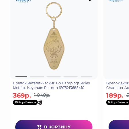
Брелок металлический Go Camping! Series
Брелок акри
Metallic Keychain Paimon 6975213688410
Character Ac
69740965375
369р.
189р.
1 049р.
5
18 Pop-Баллов
9 Pop-Баллов
В КОРЗИНУ