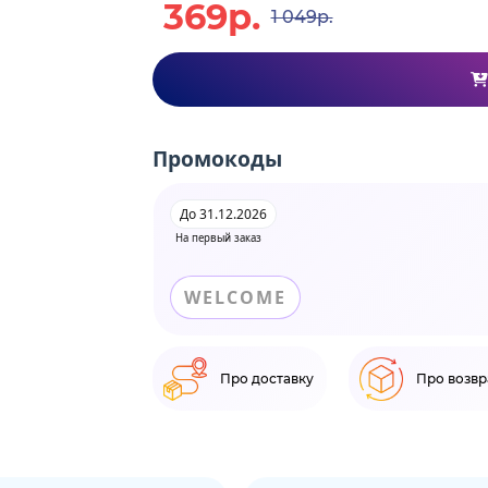
369р.
1 049р.
Промокоды
До 31.12.2026
На первый заказ
WELCOME
Про доставку
Про возвр