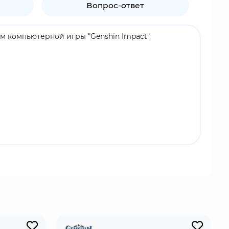
Вопрос-ответ
ам компьютерной игры "Genshin Impact".
ежных бурь". Его нельзя использовать для
орые не принадлежат этому миру. Сила внутри