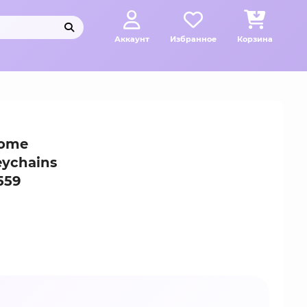
Аккаунт
Избранное
Корзина
tome
eychains
559