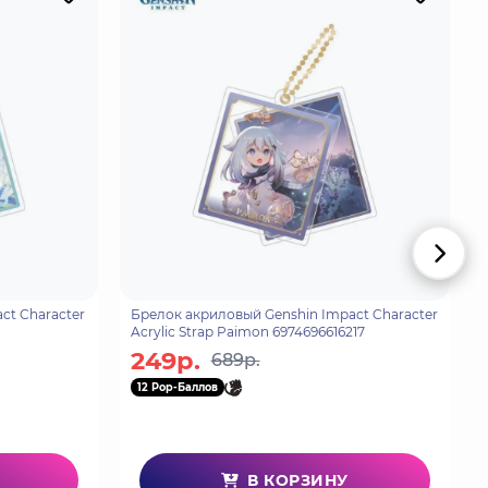
ct Character
Брелок акриловый Genshin Impact Character
Acrylic Strap Paimon 6974696616217
249р.
689р.
12 Pop-Баллов
В КОРЗИНУ