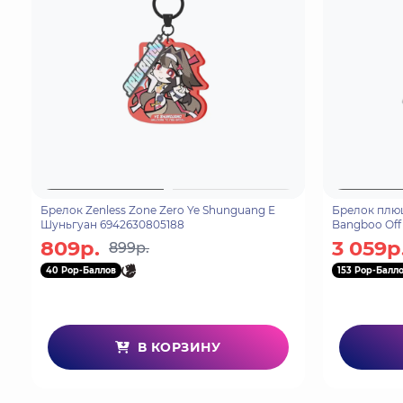
Брелок Zenless Zone Zero Ye Shunguang Е
Брелок плюш
Шуньгуан 6942630805188
Bangboo Offi
809р.
3 059р
899р.
40 Pop-Баллов
153 Pop-Балл
В КОРЗИНУ