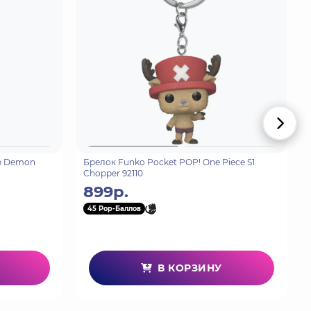
p Demon
Брелок Funko Pocket POP! One Piece S1
Chopper 92110
899р.
45 Pop-Баллов
В КОРЗИНУ