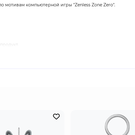
 по мотивам компьютерной игры "Zenless Zone Zero".
продукт.
озыска", инициативный, хоть и пока что несамостоятельный
естве играбельного персонажа представлен саппортом-де
 жанре action-RPG с динамичными боями и системой гача. 
ции, сражаются с аномалиями и собирают команду уникальн
й ажиотаж в мире, включая Россию и привлёк миллионы игр
ре: от значков до больших коллекционных фигурок. Узнат