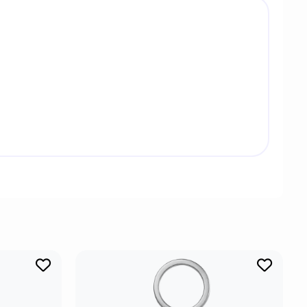
 юноша. Коллеги уверены, что Сета ждет большое
баффером со специальностью Оборона и
Игроки погружаются в постапокалиптический Нью-
ых агентов. Проект от создателей Genshin
оков. Компания-разработчик miHoYo выпускает
ь лицензионный мерч можно по специальной