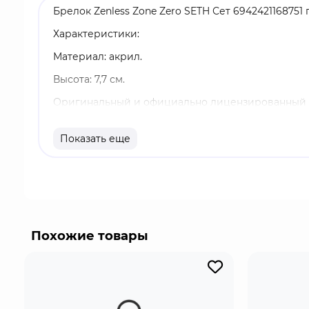
Брелок Zenless Zone Zero SETH Сет 6942421168751
Характеристики:
Материал: акрил.
Высота: 7,7 см.
Оригинальный и официально лицензированный 
Бренд: Zenless Zone Zero.
Показать еще
Молодой сотрудник в "Особой группе отдела угр
будущее, нужно лишь немного подождать. В кач
электрической стихией.
Zenless Zone Zero - это популярная видеоигра в
Эриду, исследуют стилизованные городские лока
Похожие товары
Impact и Honkai: Star Rail уже вызвал огромны
большое количество лицензионного мерча по иг
голографической наклейке на упаковке.