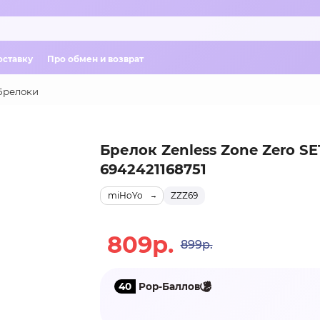
оставку
Про обмен и возврат
Брелоки
Брелок Zenless Zone Zero SE
6942421168751
miHoYo
ZZZ69
809р.
899р.
40
Pop-Баллов