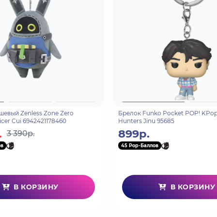
евый Zenless Zone Zero
Брелок Funko Pocket POP! KPo
cer Cui 6942421178460
Hunters Jinu 95685
.
899р.
3 390р.
ов
45 Pop-Баллов
В КОРЗИНУ
В КОРЗИНУ