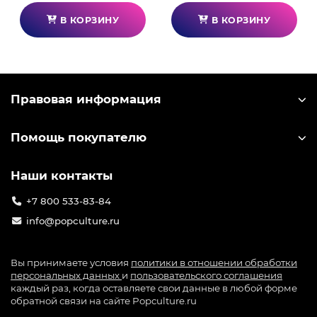
пытается удержать Чарли и отель от
неприятностей. Агрессивно ведёт себя с теми,
В КОРЗИНУ
В КОРЗИНУ
кого считает врагами. При этом заботливая и
добрая к тем, кто ей дорог. Вагги искусна в
рукопашном бою и умеет обращаться с оружием.
Правовая информация
Помощь покупателю
Наши контакты
+7 800 533-83-84
info@popculture.ru
Вы принимаете условия
политики в отношении обработки
персональных данных
и
пользовательского соглашения
каждый раз, когда оставляете свои данные в любой форме
обратной связи на сайте Popculture.ru