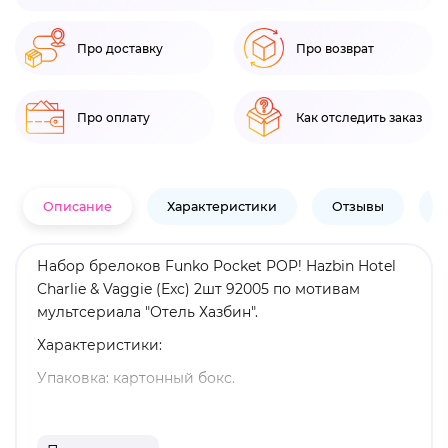
Про доставку
Про возврат
Про оплату
Как отследить заказ
Описание
Характеристики
Отзывы
В
Набор брелоков Funko Pocket POP! Hazbin Hotel
Charlie & Vaggie (Exc) 2шт 92005 по мотивам
мультсериала "Отель Хазбин".
Характеристики:
Упаковка: картонный бокс.
Высота: 10,2 см.
Материал: винил, металл.