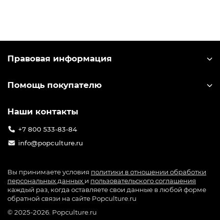
игре: от значков до больших коллекционных
фигурок. Узнать лицензионный мерч можно по
специальной голографической наклейке на
упаковке.
Правовая информация
Помощь покупателю
Наши контакты
+7 800 533-83-84
info@popculture.ru
Вы принимаете условия
политики в отношении обработки
персональных данных
и
пользовательского соглашения
каждый раз, когда оставляете свои данные в любой форме
обратной связи на сайте Popculture.ru
© 2025-2026. Popculture.ru