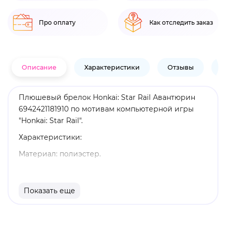
Про оплату
Как отследить заказ
Описание
Характеристики
Отзывы
В
Плюшевый брелок Honkai: Star Rail Авантюрин
6942421181910 по мотивам компьютерной игры
"Honkai: Star Rail".
Характеристики:
Материал: полиэстер.
Высота: 8 см.
Оригинальный и официально лицензированный
Показать еще
продукт.
Бренд: Honkai: Star Rail.