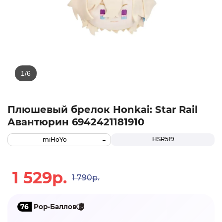
Плюшевый брелок Honkai: Star Rail
Авантюрин 6942421181910
HSR519
miHoYo
1 529р.
1 790р.
76
Pop-Баллов