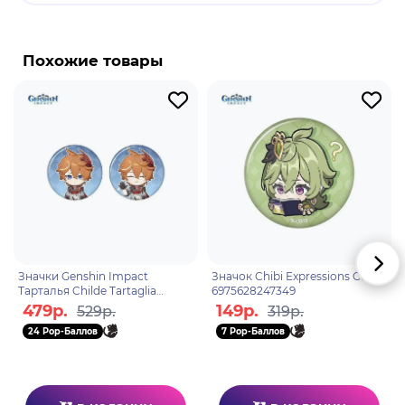
активных аниме-франчайзов в истории аниме,
объединяющий несколько десятков сериалов,
OVA и полнометражных фильмов, созданных
Похожие товары
студией Sunrise, а также включающий в себя
различные видеоигры и манги. "Визитными
карточками" франчайза являются научно-
фантастические миры, тематика войны и
"мобильное оружие" - огромные боевые роботы
всевозможных моделей, в честь первого из
которых он и назван.
Значки Genshin Impact
Значок Chibi Expressions Collei
Тарталья Childe Tartaglia
6975628247349
Memory of Meeting 2шт
479р.
149р.
529р.
319р.
6942421120995
24 Pop-Баллов
7 Pop-Баллов