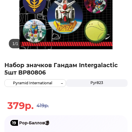
Набор значков Гандам Intergalactic
5шт BP80806
Pyr823
Pyramid International
379р.
419р.
19
Pop-Баллов