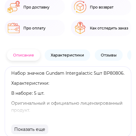
Про доставку
Про возврат
Про оплату
Как отследить заказ
Описание
Характеристики
Отзывы
В
Набор значков Gundam Intergalactic 5шт BP80806.
Характеристики:
В наборе: 5 шт.
Оригинальный и официально лицензированный
продукт.
Бренд: Pyramid International.
Показать еще
Gundam - один из самых продолжительных