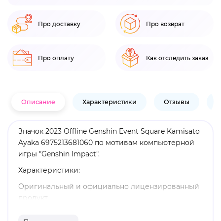
Про доставку
Про возврат
Про оплату
Как отследить заказ
Описание
Характеристики
Отзывы
В
Значок 2023 Offline Genshin Event Square Kamisato
Ayaka 6975213681060 по мотивам компьютерной
игры "Genshin Impact".
Характеристики:
Оригинальный и официально лицензированный
продукт.
Бренд: Genshin Impact.