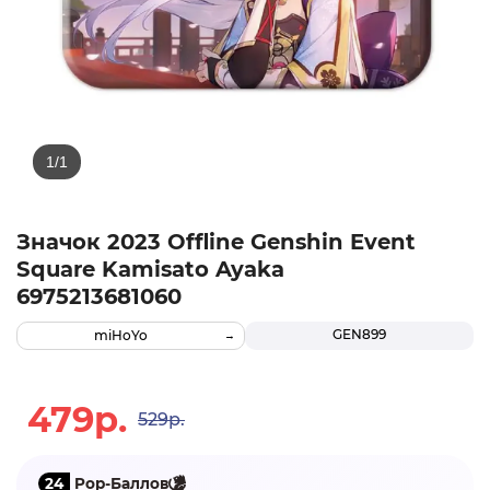
Значок 2023 Offline Genshin Event
Square Kamisato Ayaka
6975213681060
GEN899
miHoYo
479р.
529р.
24
Pop-Баллов