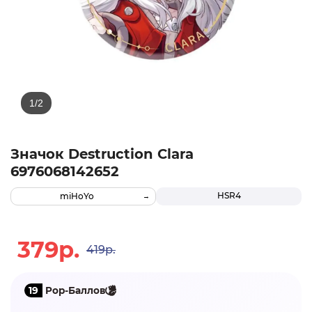
Значок Destruction Clara
6976068142652
HSR4
miHoYo
379р.
419р.
19
Pop-Баллов