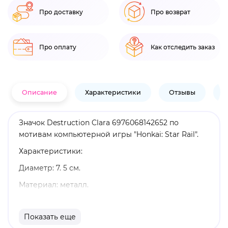
Про доставку
Про возврат
Про оплату
Как отследить заказ
Описание
Характеристики
Отзывы
В
Значок Destruction Clara 6976068142652 по
мотивам компьютерной игры "Honkai: Star Rail".
Характеристики:
Диаметр: 7. 5 см.
Материал: металл.
Оригинальный и официально лицензированный
продукт.
Показать еще