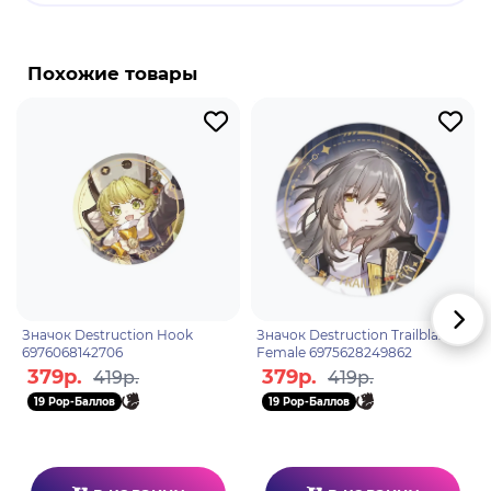
Бренд: Honkai: Star Rail.
Клара - играбельный персонаж в игре "Honkai:
Star Rail". Она застенчивая молодая девушка,
Похожие товары
осиротевшая в раннем возрасте, в
сопровождении древнего робота по имени
Сварог.
Значок Destruction Hook
Значок Destruction Trailblazer
6976068142706
Female 6975628249862
379р.
379р.
419р.
419р.
19 Pop-Баллов
19 Pop-Баллов