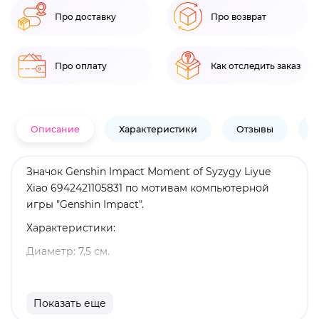
Про доставку
Про возврат
Про оплату
Как отследить заказ
Описание
Характеристики
Отзывы
В
Значок Genshin Impact Moment of Syzygy Liyue
Xiao 6942421105831 по мотивам компьютерной
игры "Genshin Impact".
Характеристики:
Диаметр: 7,5 см.
Материал: металл.
Оригинальный и официально лицензированный
Показать еще
продукт.