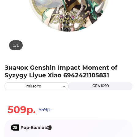
Значок Genshin Impact Moment of
Syzygy Liyue Xiao 6942421105831
GEN1090
miHoYo
509р.
559р.
25
Pop-Баллов