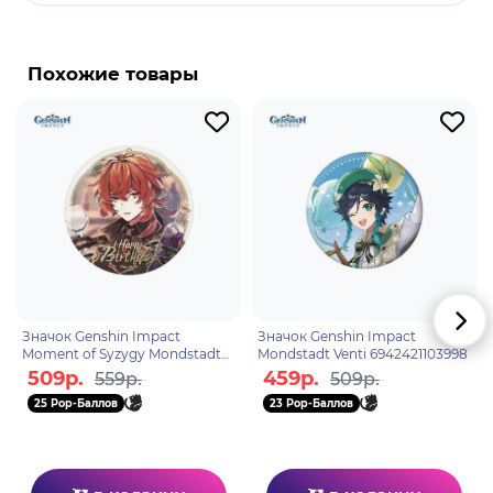
Бренд: Genshin Impact.
Сяо - играбельный Анемо персонаж. Он адепт и
Похожие товары
единственный из пяти сильнейших защитников
якса, оставшийся в живых. В настоящее время он
проживает на постоялом дворе "Ваншу",
продолжая исполнять контракт и изолируя себя
от общения со смертными.
Значок Genshin Impact
Значок Genshin Impact
Moment of Syzygy Mondstadt
Mondstadt Venti 6942421103998
Diluc 6942421105862
509р.
459р.
559р.
509р.
25 Pop-Баллов
23 Pop-Баллов