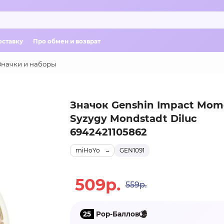
оставку
Про обмен и возврат
Значки и наборы
Значок Genshin Impact Mom
Syzygy Mondstadt Diluc
6942421105862
miHoYo
GEN1091
509р.
559р.
25
Pop-Баллов