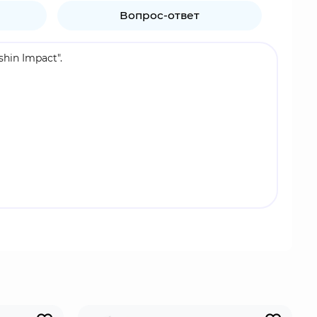
Вопрос-ответ
hin Impact".
Рассвет". Несмотря на показное безразличие к