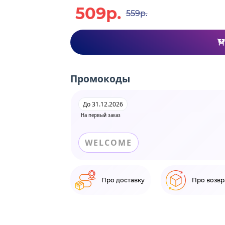
509р.
559р.
Промокоды
До 31.12.2026
На первый заказ
WELCOME
Про доставку
Про возвр