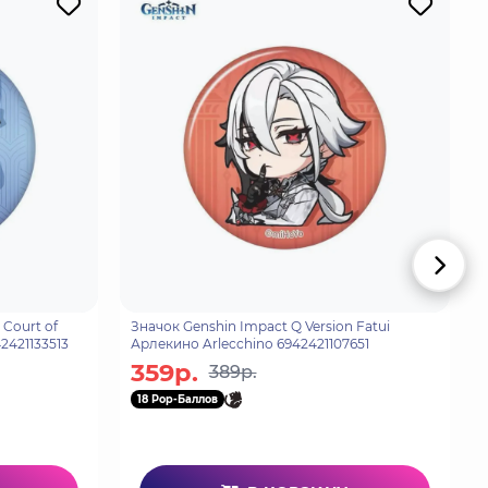
 Court of
Значок Genshin Impact Q Version Fatui
2421133513
Арлекино Arlecchino 6942421107651
359р.
389р.
18 Pop-Баллов