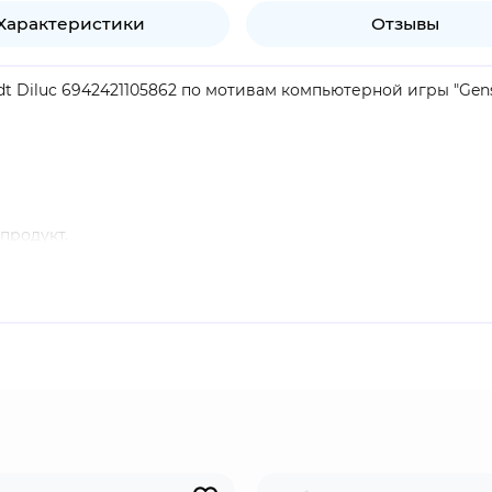
Характеристики
Отзывы
t Diluc 6942421105862 по мотивам компьютерной игры "Gens
продукт.
 Уважаемый гражданин Мондштадта и владелец Винокурни "
ве Полуночного героя.