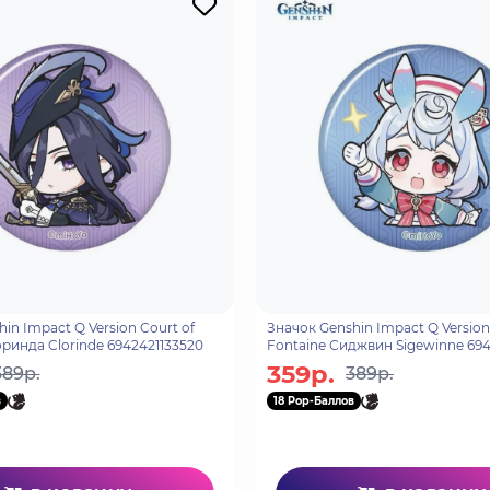
in Impact Q Version Court of
Значок Genshin Impact Q Version
ринда Clorinde 6942421133520
Fontaine Сиджвин Sigewinne 694
359р.
389р.
389р.
в
18 Pop-Баллов