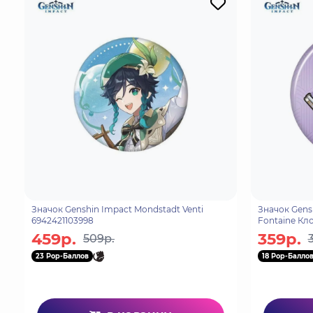
Значок Genshin Impact Mondstadt Venti
Значок Gensh
6942421103998
Fontaine Кло
459р.
359р.
509р.
23 Pop-Баллов
18 Pop-Балло