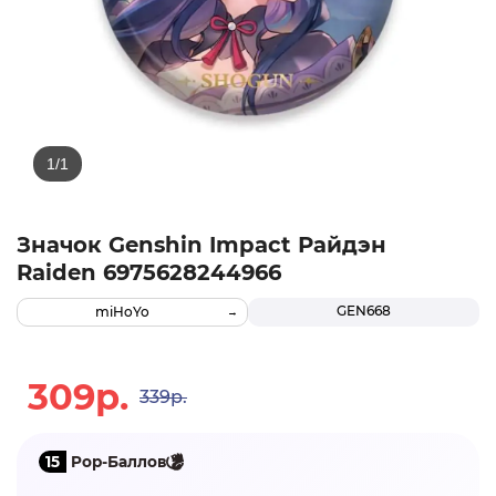
Значок Genshin Impact Райдэн
Raiden 6975628244966
GEN668
miHoYo
309р.
339р.
15
Pop-Баллов