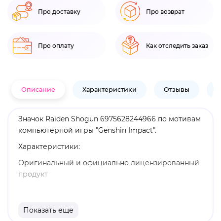
Про доставку
Про возврат
Про оплату
Как отследить заказ
Описание
Характеристики
Отзывы
В
Значок Raiden Shogun 6975628244966 по мотивам
компьютерной игры "Genshin Impact".
Характеристики:
Оригинальный и официально лицензированный
продукт
Бренд: Genshin Impact
Сёгун Райдэн - играбельный Электро персонаж в
Показать еще
"Genshin Impact". Сёгун Райдэн - персонаж