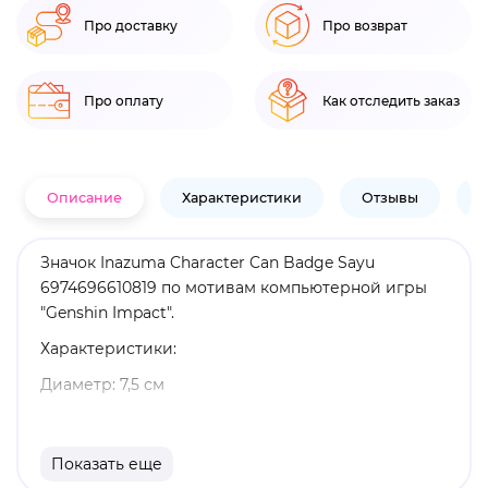
Про доставку
Про возврат
Про оплату
Как отследить заказ
Описание
Характеристики
Отзывы
В
Значок Inazuma Character Can Badge Sayu
6974696610819 по мотивам компьютерной игры
"Genshin Impact".
Характеристики:
Диаметр: 7,5 см
Материал: металл
Оригинальный и официально лицензированный
Показать еще
продукт