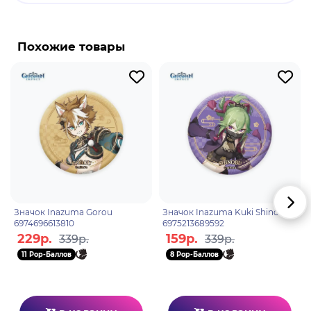
Бренд: Genshin Impact
Саю - играбельный Анемо персонаж в "Genshin
Похожие товары
Impact". Саю использует двуручное оружие. Не
смотря на свой маленький рост, Саю идеально
справляется со своими обязанностями ниндзя.
Она в совершенстве овладела навыками
скрытности и превращения, хотя главным ее
талантом, пожалуй, будет навык найти время для
хорошего крепкого сна.
Значок Inazuma Gorou
Значок Inazuma Kuki Shinobu
6974696613810
6975213689592
229р.
159р.
339р.
339р.
11 Pop-Баллов
8 Pop-Баллов