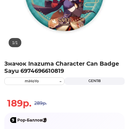
Значок Inazuma Character Can Badge
Sayu 6974696610819
GEN118
miHoYo
189р.
289р.
9
Pop-Баллов