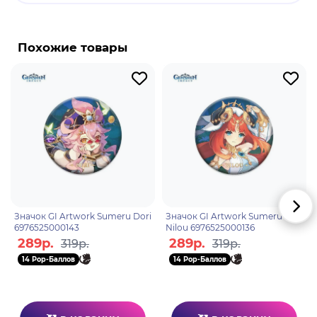
Дэхья - играбельный Пиро персонаж в "Genshin
Impact". Пиро персонаж Дэхья усиливает
способность отряда к выживанию.
Похожие товары
Элементальный навык позволяет Дэхье создавать
Огненное узилище, которое увеличивает
сопротивление прерыванию персонажей,
находящихся в его области, а также принимает на
себя часть полученного ими урона. Когда
противники, находящиеся в области Огненного
узилища, получают урон, она совершает
совместную атаку и наносит Пиро урон.
Значок GI Artwork Sumeru Dori
Значок GI Artwork Sumeru
6976525000143
Nilou 6976525000136
289р.
289р.
319р.
319р.
14 Pop-Баллов
14 Pop-Баллов