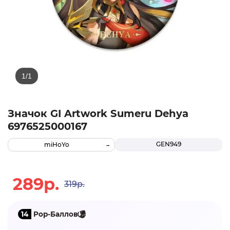
Значок GI Artwork Sumeru Dehya
6976525000167
GEN949
miHoYo
289р.
319р.
14
Pop-Баллов