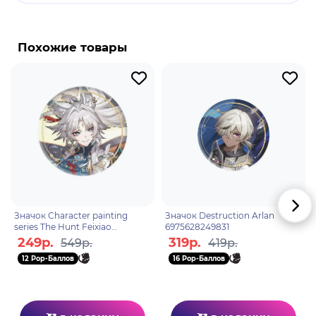
Бренд: Honkai: Star Rail.
Наташа - играбельный персонаж в игре "Honkai:
Star Rail". Привередливая и добрая, она одна из
Похожие товары
немногих врачей Подземья, где не хватает
медицинских ресурсов.
Значок Character painting
Значок Destruction Arlan
series The Hunt Feixiao
6975628249831
6942421145783
249р.
319р.
549р.
419р.
12 Pop-Баллов
16 Pop-Баллов