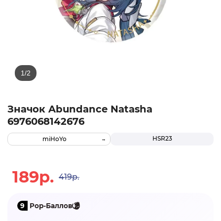
Значок Abundance Natasha
6976068142676
HSR23
miHoYo
189р.
419р.
9
Pop-Баллов