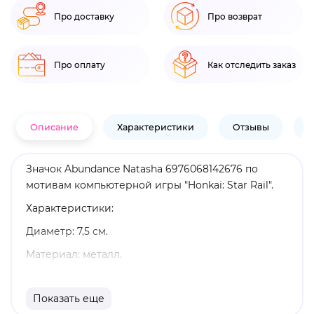
Про доставку
Про возврат
Про оплату
Как отследить заказ
Описание
Характеристики
Отзывы
В
Значок Abundance Natasha 6976068142676 по
мотивам компьютерной игры "Honkai: Star Rail".
Характеристики:
Диаметр: 7,5 см.
Материал: металл.
Оригинальный и официально лицензированный
продукт.
Показать еще