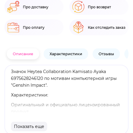
Про доставку
Про возврат
Про оплату
Как отследить заказ
Описание
Характеристики
Отзывы
В
Значок Heytea Collaboration Kamisato Ayaka
6975628246120 по мотивам компьютерной игры
"Genshin Impact".
Характеристики:
Оригинальный и официально лицензированный
продукт
Бренд: Genshin Impact
Показать еще
Камисато Аяка - играбельный Крио персонаж в