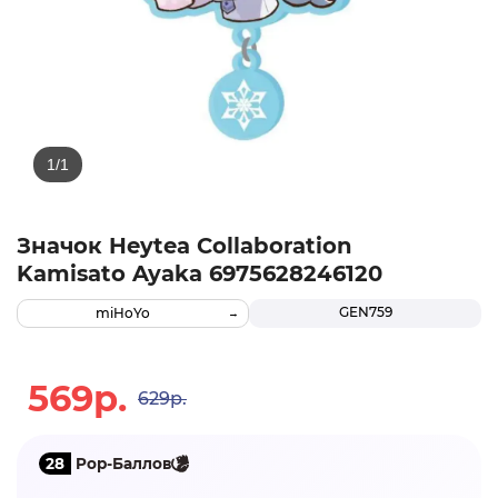
Значок Heytea Collaboration
Kamisato Ayaka 6975628246120
GEN759
miHoYo
569р.
629р.
28
Pop-Баллов