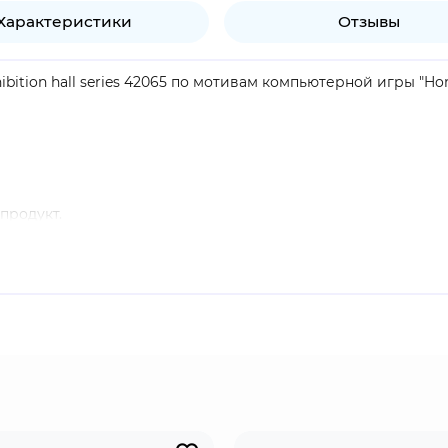
Характеристики
Отзывы
bition hall series 42065 по мотивам компьютерной игры "Honka
продукт.
сдержанный молодой человек, владеющий копьём "Пронзающ
и первопроходца. В бою Дань Хэн следует пути Охоты и исп