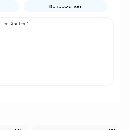
Вопрос-ответ
i: Star Rail".
ий облака". Он исполняет роль охранника
ользует копьё силы стихии ветра. Его стиль боя