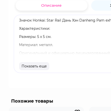
Описание
Значок Honkai: Star Rail Дань Хэн Danheng Pam exhi
Характеристики:
Размеры: 5 х 5 см.
Материал: металл.
Оригинальный и официально лицензированный 
Бренд: Honkai: Star Rail.
Показать еще
Дань Хэн - играбельный персонаж, холодный и 
экспресса в течение своей длительной экспедици
направлен на одиночные цели.
Похожие товары