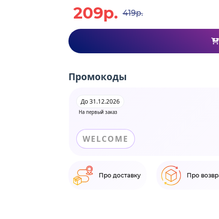
209р.
419р.
Промокоды
До 31.12.2026
На первый заказ
WELCOME
Про доставку
Про возвр