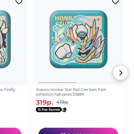
к Firefly
Значок Honkai: Star Rail Сэм Sam Pam
exhibition hall series 33889
319р.
419р.
16 Pop-Баллов