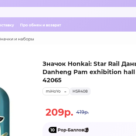
оставку
Про обмен и возврат
Значки и наборы
Значок Honkai: Star Rail Дан
Danheng Pam exhibition hall 
42065
miHoYo
HSR408
209р.
419р.
10
Pop-Баллов