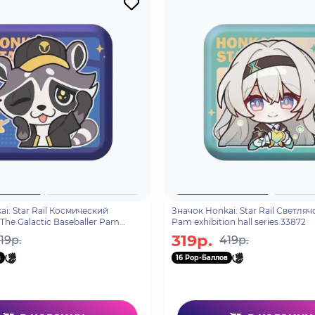
i: Star Rail Космический
Значок Honkai: Star Rail Светлячо
he Galactic Baseballer Pam
Pam exhibition hall series 33872
l series 3
319р.
19р.
419р.
в
16 Pop-Баллов