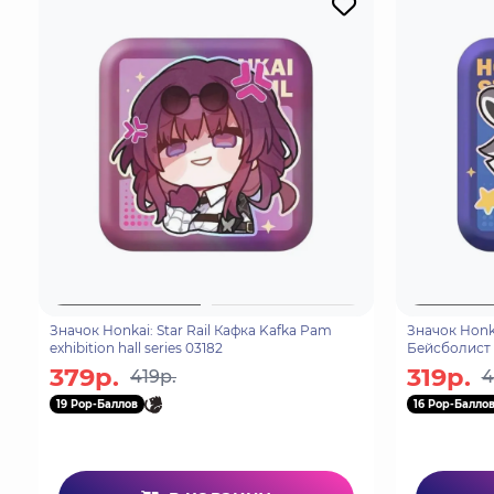
Значок Honkai: Star Rail Кафка Kafka Pam
Значок Honka
exhibition hall series 03182
Бейсболист T
exhibition hal
379р.
319р.
419р.
4
19 Pop-Баллов
16 Pop-Балло