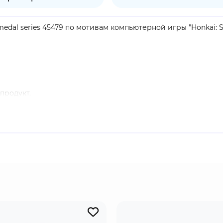
medal series 45479 по мотивам компьютерной игры "Honkai: Sta
продукт.
ми. Она одета в механическую броню "Сэм". Светлячок стра
сь к Охотникам за Стелларонами, чтобы познать смысл жи
ительностью.