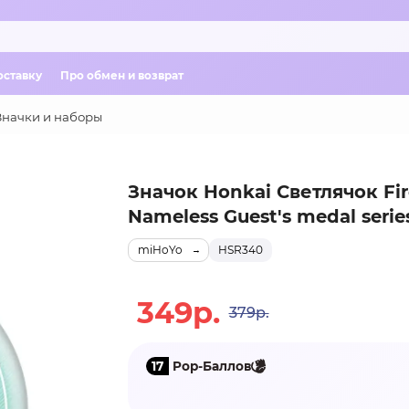
оставку
Про обмен и возврат
Значки и наборы
Значок Honkai Светлячок Fir
Nameless Guest's medal serie
miHoYo
HSR340
349р.
379р.
17
Pop-Баллов