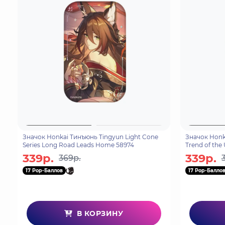
Значок Honkai Тинъюнь Tingyun Light Cone
Значок Honka
Series Long Road Leads Home 58974
Trend of the
339р.
339р.
369р.
17 Pop-Баллов
17 Pop-Балло
В КОРЗИНУ