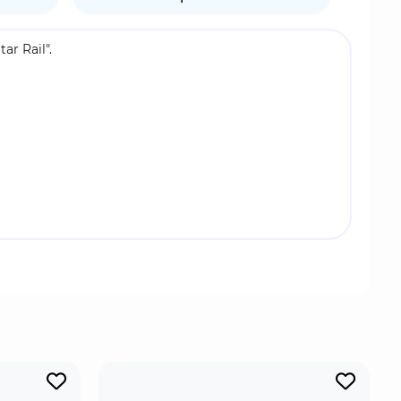
r Rail".
дает от синдрома потери энтропии, вызванного
зни и постоянно бросать вызов судьбе.