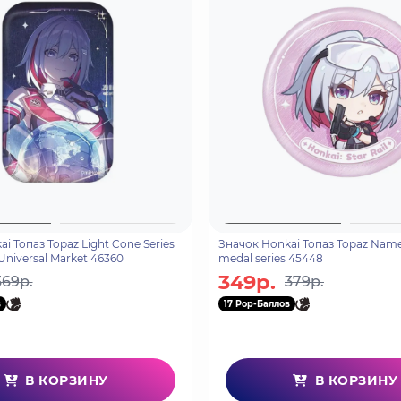
i Топаз Topaz Light Cone Series
Значок Honkai Топаз Topaz Namel
 Universal Market 46360
medal series 45448
349р.
369р.
379р.
в
17 Pop-Баллов
В КОРЗИНУ
В КОРЗИНУ