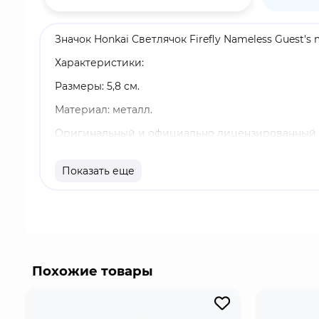
Значок Honkai Светлячок Firefly Nameless Guest's 
Характеристики:
Размеры: 5,8 см.
Материал: металл.
Оригинальный и официально лицензированный 
Бренд: Honkai: Star Rail.
Показать еще
Светлячок - девушка из Охотников за Стелларона
генетическими модификациями. Она присоединила
Отличается непоколебимой преданностью и реш
Похожие товары