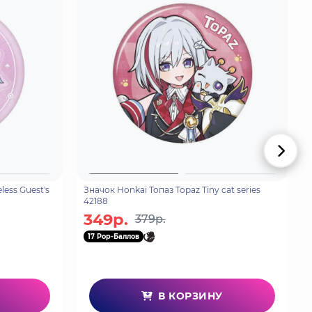
ess Guest's
Значок Honkai Топаз Topaz Tiny cat series
42188
349р.
379р.
17 Pop-Баллов
В КОРЗИНУ