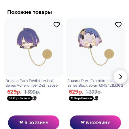
Вельт Янг - играбельный персонаж в "Honkai: Star
Rail". Вельт, аниматор по профессии, является
Похожие товары
опытным членом команды "Астрального
экспресса" и бывшим повелителем
Антиэнтропии, который снова и снова спасал
Землю от уничтожения. Он унаследовал мировое
название "Вельт".
Значок Pam Exhibition Hall
Значок Pam Exhibition Hall
Series Acheron 6942421133636
Series Black Swan 6942421133612
629р.
629р.
1 399р.
1 399р.
31 Pop-Баллов
31 Pop-Баллов
В КОРЗИНУ
В КОРЗИНУ