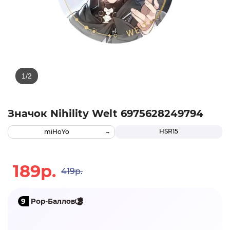
Значок Nihility Welt 6975628249794
HSR15
miHoYo
189р.
419р.
9
Pop-Баллов