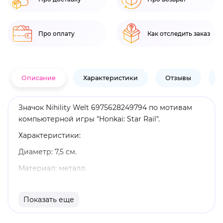
Про оплату
Как отследить заказ
Описание
Характеристики
Отзывы
В
Значок Nihility Welt 6975628249794 по мотивам
компьютерной игры "Honkai: Star Rail".
Характеристики:
Диаметр: 7,5 см.
Материал: металл.
Оригинальный и официально лицензированный
продукт.
Показать еще
Бренд: Honkai: Star Rail.