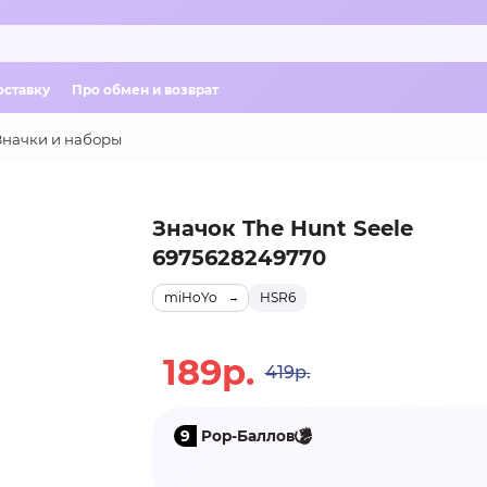
оставку
Про обмен и возврат
Значки и наборы
Значок The Hunt Seele
6975628249770
miHoYo
HSR6
189р.
419р.
9
Pop-Баллов