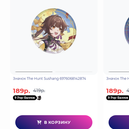
Значок The Hunt Sushang 6976068142874
Значок The 
189р.
189р.
419р.
4
9 Pop-Баллов
9 Pop-Баллов
В КОРЗИНУ