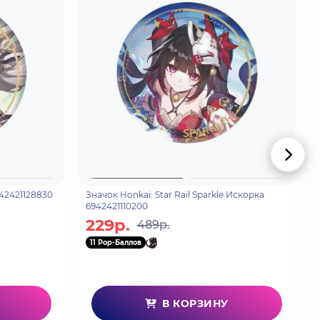
942421128830
Значок Honkai: Star Rail Sparkle Искорка
6942421110200
229р.
489р.
11 Pop-Баллов
В КОРЗИНУ