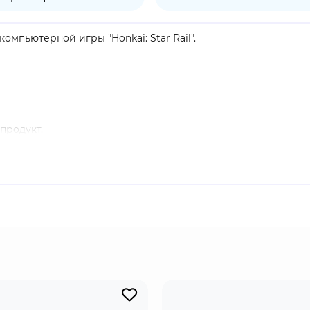
омпьютерной игры "Honkai: Star Rail".
продукт.
 Rail". Энергичный и отважный ключевой участник Wildfire
ще "Бабочка", она грациозно порхает по полю боя, вызывая 