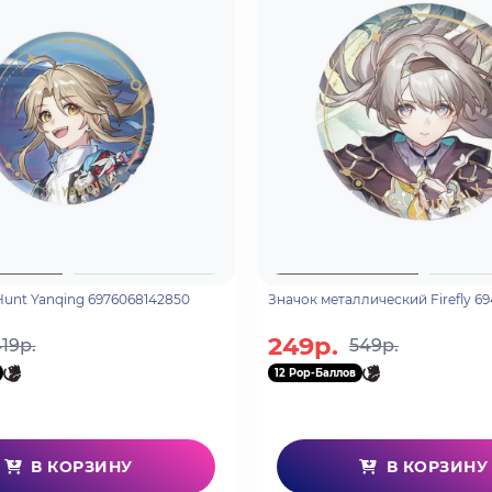
Hunt Yanqing 6976068142850
Значок металлический Firefly 6
249р.
19р.
549р.
12 Pop-Баллов
В КОРЗИНУ
В КОРЗИНУ