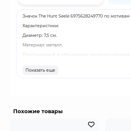
Значок The Hunt Seele 6975628249770 по мотивам к
Характеристики:
Диаметр: 7,5 см.
Материал: металл.
Оригинальный и официально лицензированный 
Бренд: Honkai: Star Rail.
Показать еще
Сил - это играбельный персонаж в "Honkai: Star
Она привыкла быть сама по себе. Как и ее прозви
Похожие товары