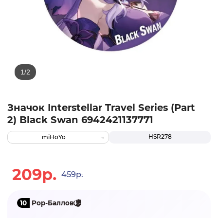
Значок Interstellar Travel Series (Part
2) Black Swan 6942421137771
HSR278
miHoYo
209р.
459р.
10
Pop-Баллов