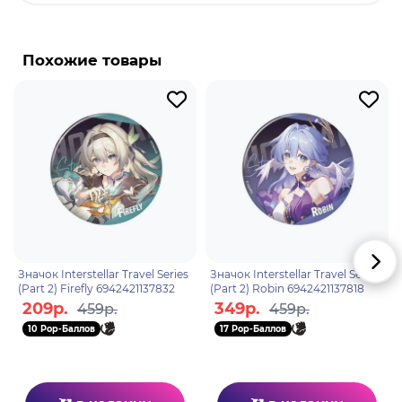
Бренд: Honkai: Star Rail.
Чёрный Лебедь - хранительница памяти из Сада
Похожие товары
воспоминаний. Таинственная и элегантная
прорицательница. Она тепло улыбается и готова
терпеливо выслушивать слова других людей, а
потому использует такие средства как предлог,
чтобы погрузиться в "воспоминания" и понять
поток всей информации. Она очень любит
собирать уникальные воспоминания, но трудно
понять, какие мысли ею руководят.
Значок Interstellar Travel Series
Значок Interstellar Travel Series
(Part 2) Firefly 6942421137832
(Part 2) Robin 6942421137818
209р.
349р.
459р.
459р.
10 Pop-Баллов
17 Pop-Баллов