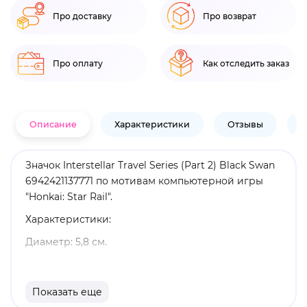
Про доставку
Про возврат
Про оплату
Как отследить заказ
Описание
Характеристики
Отзывы
В
Значок Interstellar Travel Series (Part 2) Black Swan
6942421137771 по мотивам компьютерной игры
"Honkai: Star Rail".
Характеристики:
Диаметр: 5,8 см.
Материал: металл.
Оригинальный и официально лицензированный
Показать еще
продукт.