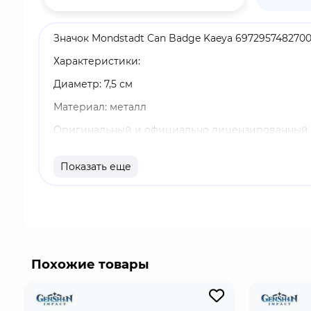
Значок Mondstadt Can Badge Kaeya 6972957482700
Характеристики:
Диаметр: 7,5 см
Материал: металл
Оригинальный и официально лицензированный 
Бренд: Genshin Impact
Показать еще
Каэя Альберих - криогенный персонаж, играемый 
несмотря на все его эксцентричности и секреты.
ветер.
Похожие товары