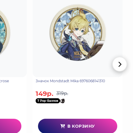
crose
Значок Mondstadt Mika 6976068141310
149р.
319р.
7 Pop-Баллов
В КОРЗИНУ