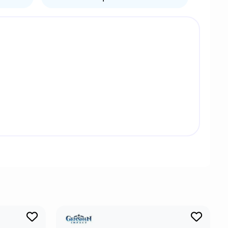
вония. Жители Мондштадта высоко ценят его,
Quest в Прологе: Акт I - Чужеземец, поймавший