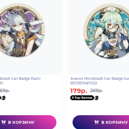
stadt Can Badge Razor
Значок Mondstadt Can Badge Su
31
6972957487033
179р.
69р.
269р.
9 Pop-Баллов
В КОРЗИНУ
В КОРЗИНУ