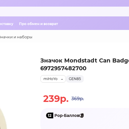
оставку
Про обмен и возврат
Значки и наборы
Значок Mondstadt Can Badg
6972957482700
miHoYo
GEN85
239р.
369р.
12
Pop-Баллов