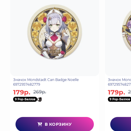
Значок Mondstadt Can Badge Noelle
Значок Mond
6972957482779
69729574827
179р.
179р.
269р.
2
9 Pop-Баллов
9 Pop-Баллов
В КОРЗИНУ