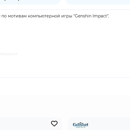
 по мотивам компьютерной игры "Genshin Impact".
продукт
в "Genshin Impact". Каэя - капитан кавалерии Рыцарей Фа
 Его можно бесплатно получить в ускоренном курсе Archon 